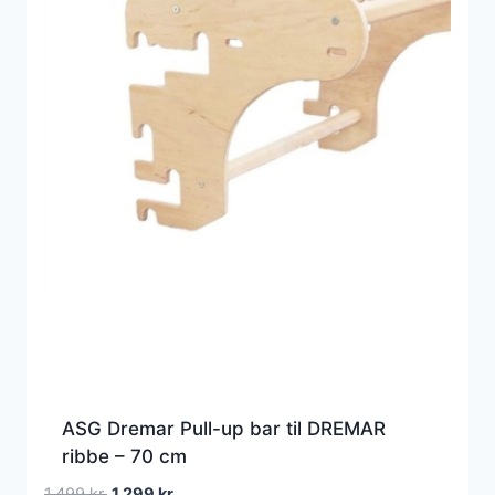
ASG Dremar Pull-up bar til DREMAR
ribbe – 70 cm
Den
Den
1.499
kr.
1.299
kr.