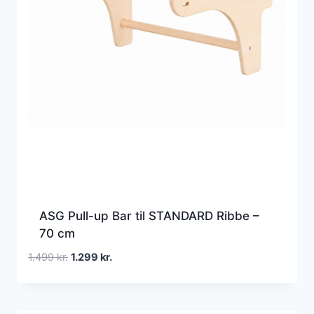
ASG Pull-up Bar til STANDARD Ribbe –
70 cm
Den
Den
1.499
kr.
1.299
kr.
oprindelige
aktuelle
pris
pris
var:
er: