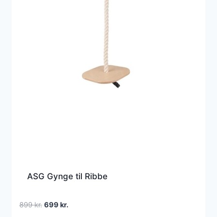
ASG Gynge til Ribbe
Den
Den
899
kr.
699
kr.
oprindelige
aktuelle