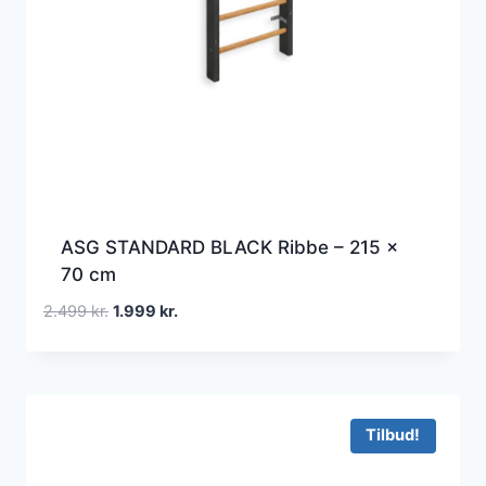
ASG STANDARD BLACK Ribbe – 215 x
70 cm
Den
Den
2.499
kr.
1.999
kr.
oprindelige
aktuelle
pris
pris
var:
er:
2.499 kr..
1.999 kr..
Tilbud!