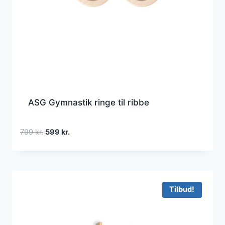
ASG Gymnastik ringe til ribbe
Den
Den
799
kr.
599
kr.
oprindelige
aktuelle
pris
pris
var:
er:
799 kr..
599 kr..
Tilbud!