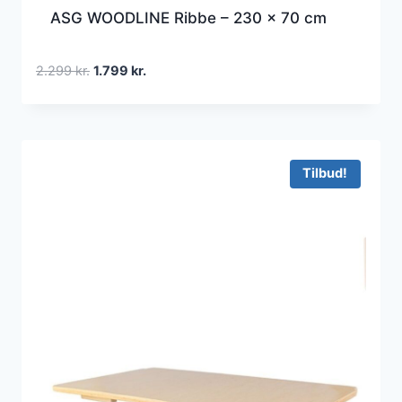
ASG WOODLINE Ribbe – 230 x 70 cm
Den
Den
2.299
kr.
1.799
kr.
oprindelige
aktuelle
pris
pris
var:
er:
2.299 kr..
1.799 kr..
Tilbud!