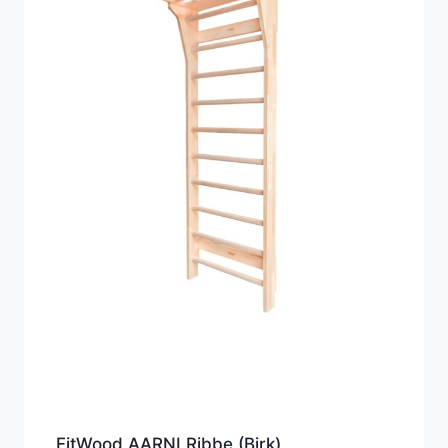
FitWood AARNI Ribbe (Birk)