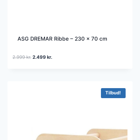
ASG DREMAR Ribbe – 230 x 70 cm
Den
Den
2.999
kr.
2.499
kr.
oprindelige
aktuelle
pris
pris
var:
er:
2.999 kr..
2.499 kr..
Tilbud!