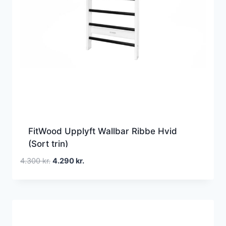
FitWood Upplyft Wallbar Ribbe Hvid
(Sort trin)
Den
Den
4.300
kr.
4.290
kr.
oprindelige
aktuelle
pris
pris
var:
er:
4.300 kr..
4.290 kr..