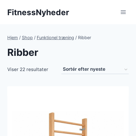
Fortsæt
FitnessNyheder
til
indhold
Hjem
/
Shop
/
Funktionel træning
/
Ribber
Ribber
Sorteret
Viser 22 resultater
efter
seneste