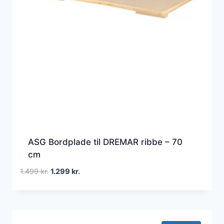
ASG Bordplade til DREMAR ribbe – 70
cm
Den
Den
1.499
kr.
1.299
kr.
oprindelige
aktuelle
pris
pris
var:
er:
1.499 kr..
1.299 kr..