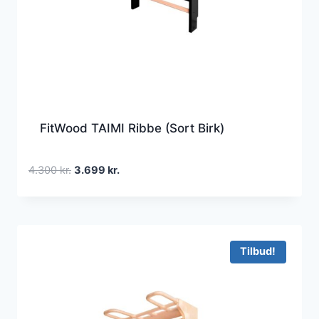
FitWood TAIMI Ribbe (Sort Birk)
Den
Den
4.300
kr.
3.699
kr.
oprindelige
aktuelle
pris
pris
var:
er:
4.300 kr..
3.699 kr..
Tilbud!