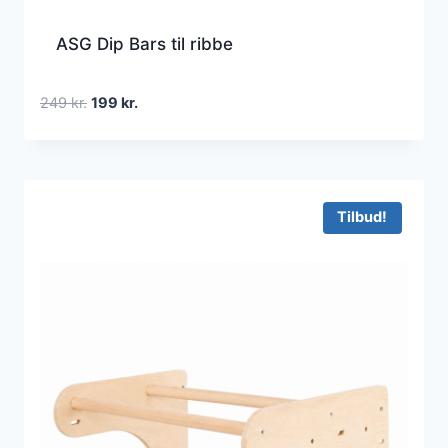
ASG Dip Bars til ribbe
Den
Den
249
kr.
199
kr.
oprindelige
aktuelle
pris
pris
var:
er:
249 kr..
199 kr..
Tilbud!