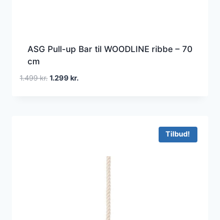
ASG Pull-up Bar til WOODLINE ribbe – 70
cm
Den
Den
1.499
kr.
1.299
kr.
oprindelige
aktuelle
pris
pris
var:
er:
1.499 kr..
1.299 kr..
Tilbud!