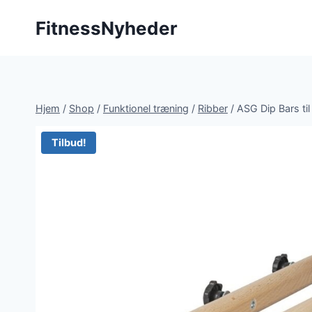
Fortsæt
FitnessNyheder
til
indhold
Hjem
/
Shop
/
Funktionel træning
/
Ribber
/
ASG Dip Bars til
Tilbud!