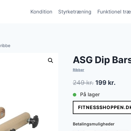
Kondition
Styrketræning
Funktionel tr
 ribbe
ASG Dip Bars 
Ribber
Den
Den
249
kr.
199
kr.
oprindelige
aktue
På lager
pris
pris
FITNESSSHOPPEN.D
var:
er:
249 kr..
199 k
Betalingsmuligheder