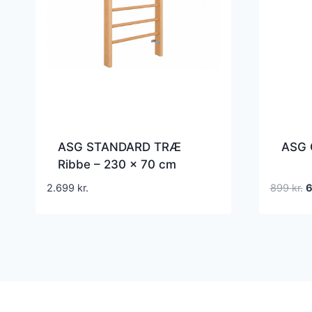
ASG STANDARD TRÆ
ASG G
Ribbe – 230 x 70 cm
D
2.699
kr.
899
kr.
o
p
v
8