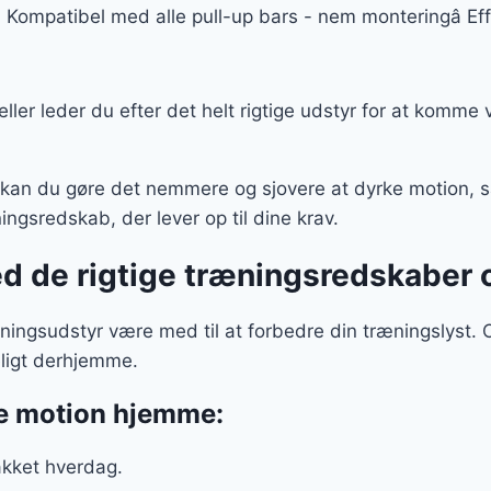
â Kompatibel med alle pull-up bars - nem monteringâ E
, eller leder du efter det helt rigtige udstyr for at komme
r kan du gøre det nemmere og sjovere at dyrke motion, s
æningsredskab, der lever op til dine krav.
ed de rigtige træningsredskaber
æningsudstyr være med til at forbedre din træningslyst.
eligt derhjemme.
ke motion hjemme:
akket hverdag.