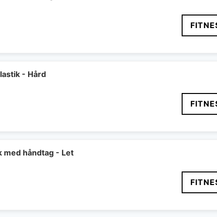
FITNE
astik - Hård
FITNE
k med håndtag - Let
FITNE