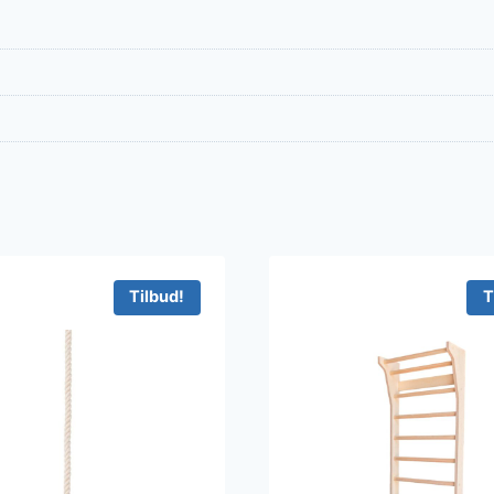
Tilbud!
T