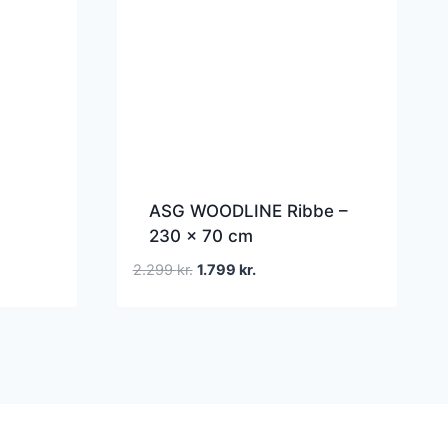
ASG WOODLINE Ribbe –
230 x 70 cm
Den
Den
2.299
kr.
1.799
kr.
oprindelige
aktuelle
pris
pris
var:
er:
.
2.299 kr..
1.799 kr..