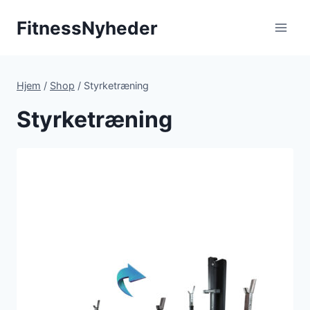
Fortsæt
FitnessNyheder
til
indhold
Hjem
/
Shop
/
Styrketræning
Styrketræning