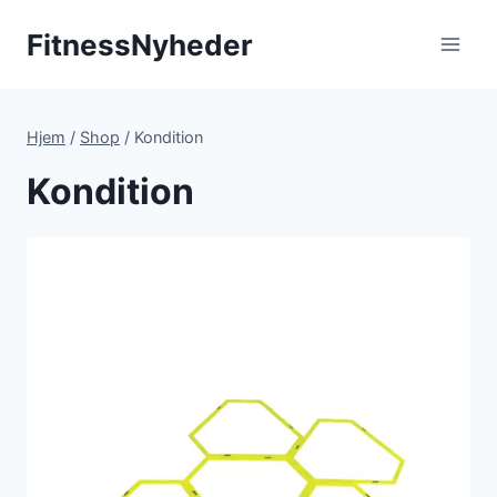
Fortsæt
FitnessNyheder
til
indhold
Hjem
/
Shop
/
Kondition
Kondition