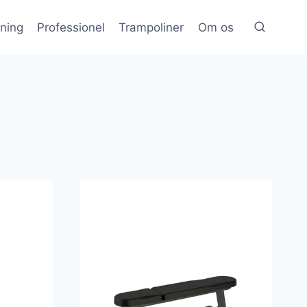
æning
Professionel
Trampoliner
Om os