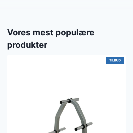
Vores mest populære
produkter
V
TILBUD
A
R
E
P
Å
T
I
L
B
U
D