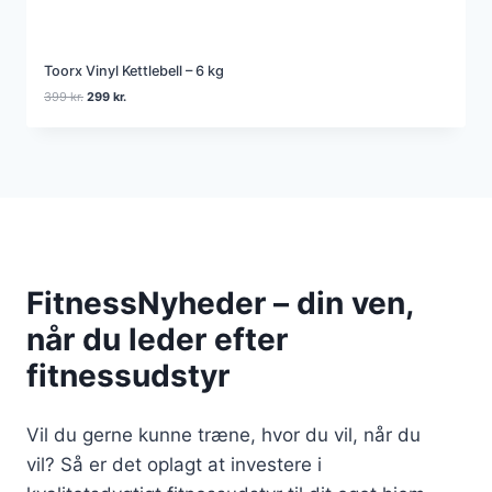
Toorx Vinyl Kettlebell – 6 kg
D
D
399
kr.
299
kr.
e
e
n
n
o
a
p
k
r
t
i
u
n
e
d
l
e
l
l
e
FitnessNyheder – din ven,
i
p
g
r
når du leder efter
e
i
p
s
fitnessudstyr
r
e
i
r
s
:
Vil du gerne kunne træne, hvor du vil, når du
v
2
a
9
vil? Så er det oplagt at investere i
r
9
: