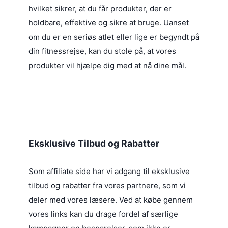
3
k
hvilket sikrer, at du får produkter, der er
4
r
holdbare, effektive og sikre at bruge. Uanset
9
.
.
om du er en seriøs atlet eller lige er begyndt på
k
r
din fitnessrejse, kan du stole på, at vores
.
produkter vil hjælpe dig med at nå dine mål.
.
Eksklusive Tilbud og Rabatter
Som affiliate side har vi adgang til eksklusive
tilbud og rabatter fra vores partnere, som vi
deler med vores læsere. Ved at købe gennem
vores links kan du drage fordel af særlige