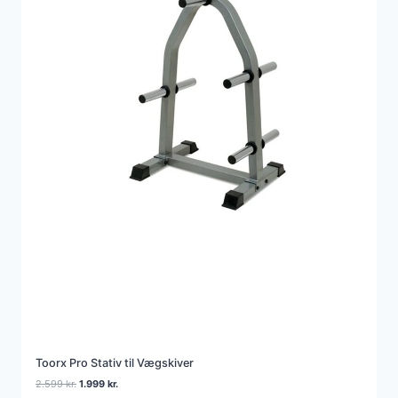
D
Toorx Pro Stativ til Vægskiver
D
D
2.599
kr.
1.999
kr.
e
e