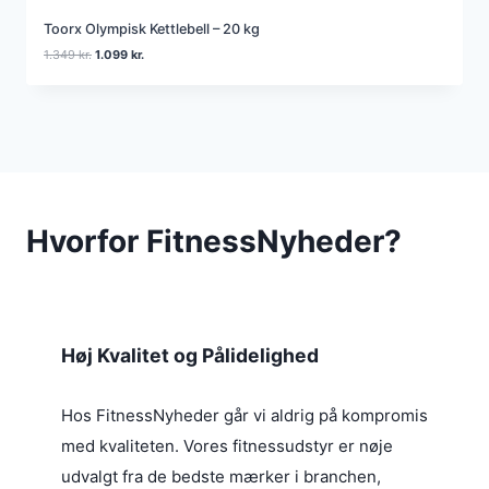
Toorx Olympisk Kettlebell – 20 kg
D
D
1.349
kr.
1.099
kr.
e
e
n
n
o
a
p
k
r
t
i
u
n
e
d
l
e
l
Hvorfor FitnessNyheder?
l
e
i
p
g
r
e
i
p
s
r
e
i
r
Høj Kvalitet og Pålidelighed
s
:
v
1
a
.
Hos FitnessNyheder går vi aldrig på kompromis
r
0
med kvaliteten. Vores fitnessudstyr er nøje
:
9
1
9
udvalgt fra de bedste mærker i branchen,
.