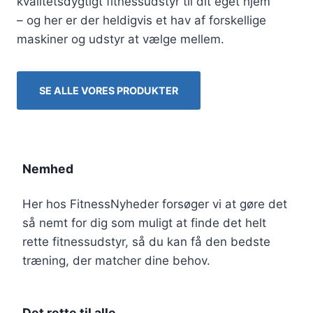
kvalitetsdygtigt fitnessudstyr til dit eget hjem
3
k
– og her er der heldigvis et hav af forskellige
9
r
9
.
maskiner og udstyr at vælge mellem.
.
k
r
.
SE ALLE VORES PRODUKTER
.
Nemhed
Her hos FitnessNyheder forsøger vi at gøre det
så nemt for dig som muligt at finde det helt
rette fitnessudstyr, så du kan få den bedste
træning, der matcher dine behov.
Det rette til alle