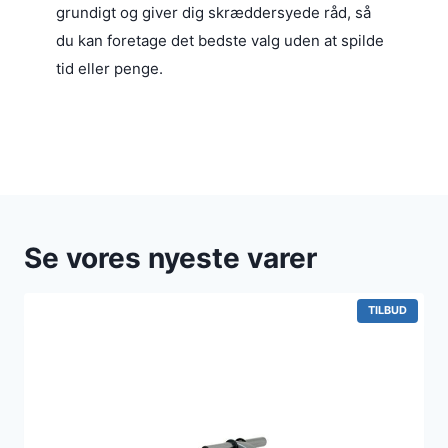
grundigt og giver dig skræddersyede råd, så
du kan foretage det bedste valg uden at spilde
tid eller penge.
Se vores nyeste varer
V
TILBUD
A
R
E
P
Å
T
I
L
B
U