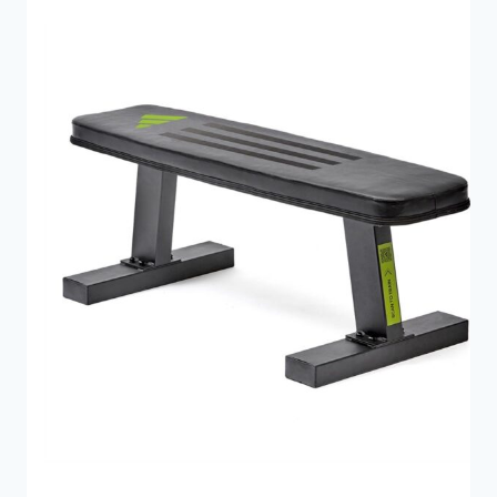
E
P
Å
T
I
L
B
U
D