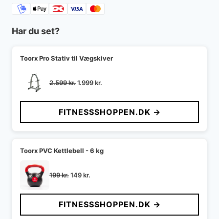
Har du set?
Toorx Pro Stativ til Vægskiver
Den
Den
2.599
kr.
1.999
kr.
oprindelige
aktuelle
pris
pris
FITNESSSHOPPEN.DK →
var:
er:
2.599 kr..
1.999 kr..
Toorx PVC Kettlebell - 6 kg
Den
Den
199
kr.
149
kr.
oprindelige
aktuelle
pris
pris
FITNESSSHOPPEN.DK →
var:
er:
199 kr..
149 kr..