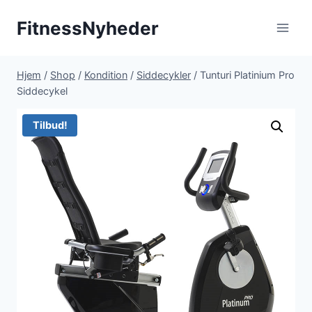
Fortsæt
FitnessNyheder
til
indhold
Hjem
/
Shop
/
Kondition
/
Siddecykler
/
Tunturi Platinium Pro
Siddecykel
Tilbud!