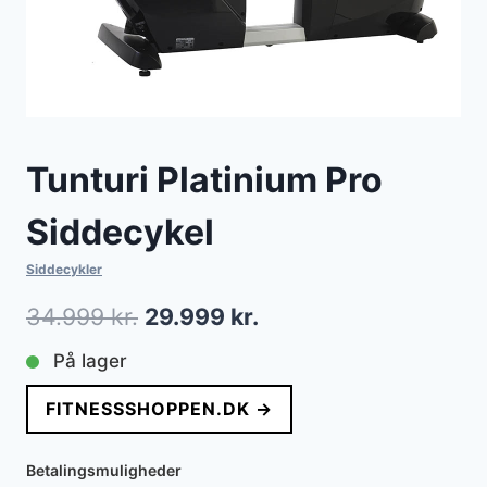
Tunturi Platinium Pro
Siddecykel
Siddecykler
Den
Den
34.999
kr.
29.999
kr.
oprindelige
aktuelle
På lager
pris
pris
FITNESSSHOPPEN.DK →
var:
er:
34.999 kr..
29.999 kr..
Betalingsmuligheder