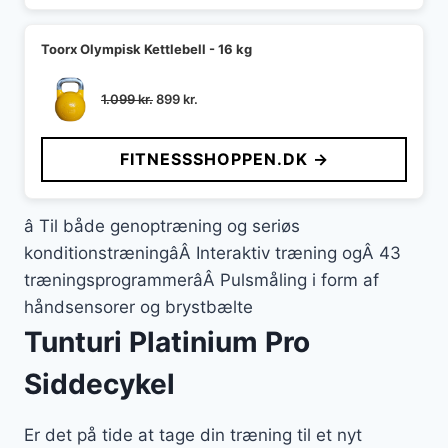
Toorx Olympisk Kettlebell - 16 kg
Den
Den
1.099
kr.
899
kr.
oprindelige
aktuelle
pris
pris
FITNESSSHOPPEN.DK →
var:
er:
1.099 kr..
899 kr..
â Til både genoptræning og seriøs
konditionstræningâÂ Interaktiv træning ogÂ 43
træningsprogrammerâÂ Pulsmåling i form af
håndsensorer og brystbælte
Tunturi Platinium Pro
Siddecykel
Er det på tide at tage din træning til et nyt