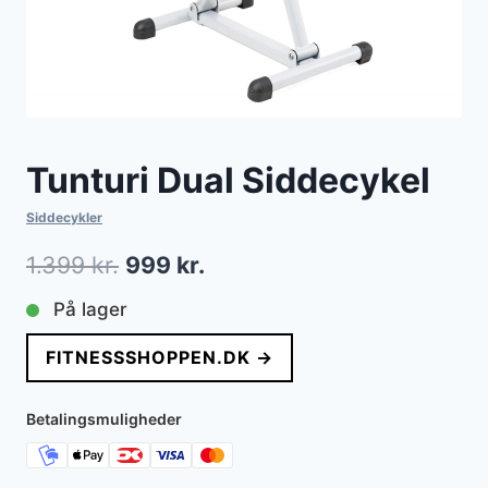
Tunturi Dual Siddecykel
Siddecykler
Den
Den
1.399
kr.
999
kr.
oprindelige
aktuelle
På lager
pris
pris
FITNESSSHOPPEN.DK →
var:
er:
1.399 kr..
999 kr..
Betalingsmuligheder