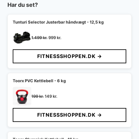
Har du set?
Tunturi Selector Justerbar håndvægt - 12,5 kg
Den
Den
1.499
kr.
999
kr.
oprindelige
aktuelle
pris
pris
FITNESSSHOPPEN.DK →
var:
er:
1.499 kr..
999 kr..
Toorx PVC Kettlebell - 6 kg
Den
Den
199
kr.
149
kr.
oprindelige
aktuelle
pris
pris
FITNESSSHOPPEN.DK →
var:
er:
199 kr..
149 kr..