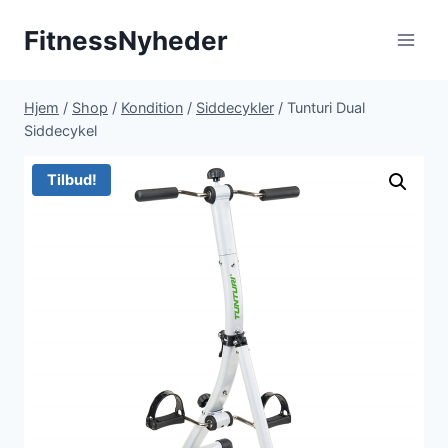
Fortsæt
FitnessNyheder
til
indhold
Hjem
/
Shop
/
Kondition
/
Siddecykler
/
Tunturi Dual
Siddecykel
Tilbud!