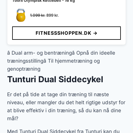
Toorx Olympisk Kettlebell - 16 kg
Den
Den
1.099
kr.
899
kr.
oprindelige
aktuelle
pris
pris
FITNESSSHOPPEN.DK →
var:
er:
1.099 kr..
899 kr..
â Dual arm- og bentræningâ Opnå din ideelle
træningsstillingâ Til hjemmetræning og
genoptræning
Tunturi Dual Siddecykel
Er det på tide at tage din træning til næste
niveau, eller mangler du det helt rigtige udstyr for
at blive effektiv i din træning, så du kan nå dine
mål?
Med Tunturi Dual Siddecykel fra Tunturi kan du