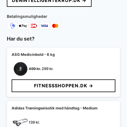
DENINTELLIGENTEKROP.DK →
Betalingsmuligheder
Har du set?
ASG Medicinbold - 6 kg
Den
Den
499
kr.
299
kr.
oprindelige
aktuelle
pris
pris
FITNESSSHOPPEN.DK →
var:
er:
499 kr..
299 kr..
Adidas Træningselastik med håndtag - Medium
139
kr.