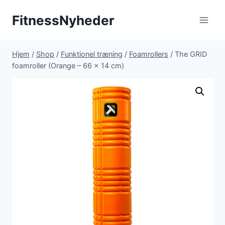
Fortsæt
FitnessNyheder
til
indhold
Hjem
/
Shop
/
Funktionel træning
/
Foamrollers
/
The GRID
foamroller (Orange – 66 x 14 cm)