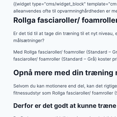
var:
{{widget type="cms/widget_block" template="cms/w
129 kr
alleanvendes ofte til opvarmninghårdheden er me
Rollga fasciaroller/ foamrolle
Er det tid til at tage din træning til et nyt niveau
målsætninger?
Med Rollga fasciaroller/ foamroller (Standard – 
fasciaroller/ foamroller (Standard – Grå) koster pr
Opnå mere med din træning 
Selvom du kan motionere end del, kan det rigtig
fitnessudstyr som Rollga fasciaroller/ foamroller
Derfor er det godt at kunne træn