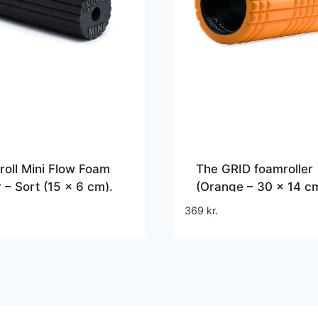
roll Mini Flow Foam
The GRID foamroller
r – Sort (15 x 6 cm).
(Orange – 30 x 14 c
aludviklet og
369
kr.
mtestet foamroller
takker