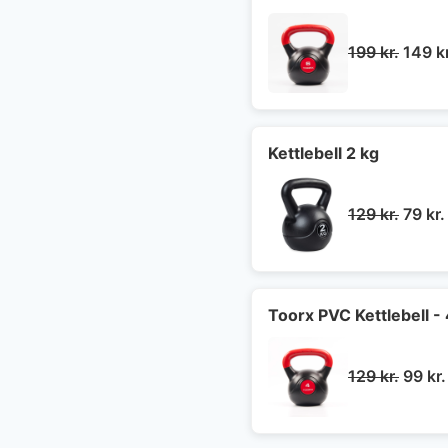
Den
199
kr.
149
k
oprin
pris
var:
199 kr
Kettlebell 2 kg
Den
129
kr.
79
kr.
oprin
pris
var:
129 kr
Toorx PVC Kettlebell - 
Den
129
kr.
99
kr.
oprin
pris