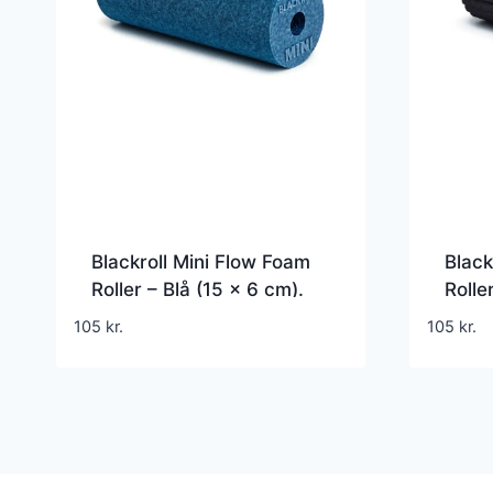
Blackroll Mini Flow Foam
Black
Roller – Blå (15 x 6 cm).
Rolle
Specialudviklet og
Speci
105
kr.
105
kr.
gennemtestet foamroller
genne
med takker
med 