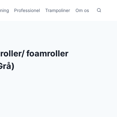
æning
Professionel
Trampoliner
Om os
roller/ foamroller
Grå)