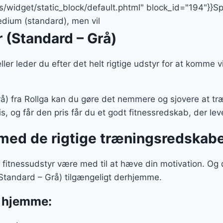
er:
idget/static_block/default.phtml" block_id="194"}}Speci
..
99 kr..
dium (standard), men vil
r (Standard – Grå)
, eller leder du efter det helt rigtige udstyr for at komme
Grå) fra Rollga kan du gøre det nemmere og sjovere at t
is, og får den pris får du et godt fitnessredskab, der leve
med de rigtige træningsredskabe
e fitnessudstyr være med til at hæve din motivation. Og
 (Standard – Grå) tilgængeligt derhjemme.
e hjemme: