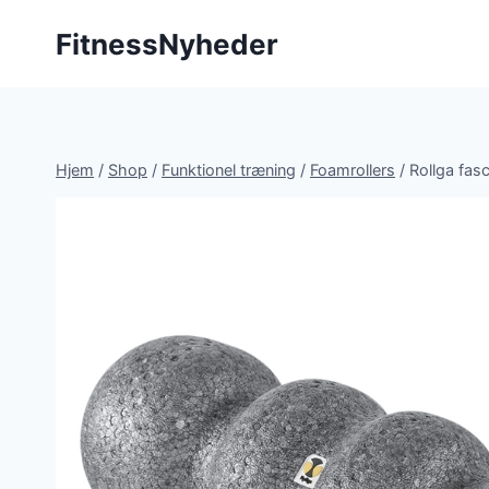
Fortsæt
FitnessNyheder
til
indhold
Hjem
/
Shop
/
Funktionel træning
/
Foamrollers
/
Rollga fasc