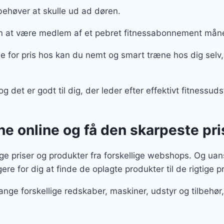
behøver at skulle ud ad døren.
en at være medlem af et pebret fitnessabonnement må
 for pris hos kan du nemt og smart træne hos dig selv
det er godt til dig, der leder efter effektivt fitnessud
e online og få den skarpeste pri
 priser og produkter fra forskellige webshops. Og uans
igere for dig at finde de oplagte produkter til de rigtige p
ange forskellige redskaber, maskiner, udstyr og tilbeh