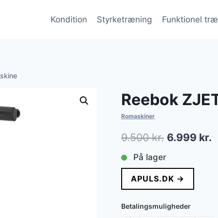
Kondition
Styrketræning
Funktionel tr
skine
Reebok ZJE
Romaskiner
Den
D
9.500
kr.
6.999
kr.
oprindelig
a
På lager
pris
p
APULS.DK →
var:
e
9.500 kr..
6
Betalingsmuligheder