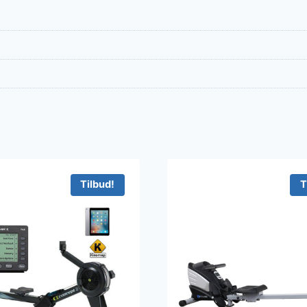
Tilbud!
T