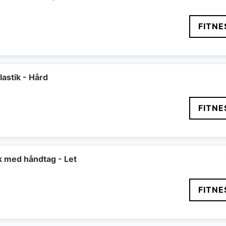
FITNE
astik - Hård
FITNE
k med håndtag - Let
FITNE