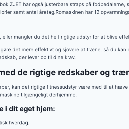
bok ZJET har også justerbare straps på fodpedalerne, s
 kalorier samt antal åretag.Romaskinen har 12 opvarmning
, eller mangler du det helt rigtige udstyr for at blive ef
re det mere effektivt og sjovere at træne, så du kan
redskab, der lever op til dine krav.
ed de rigtige redskaber og træ
r, kan det rigtige fitnessudstyr være med til at hæve 
omaskine tilgængeligt derhjemme.
 i dit eget hjem:
tisk hverdag.