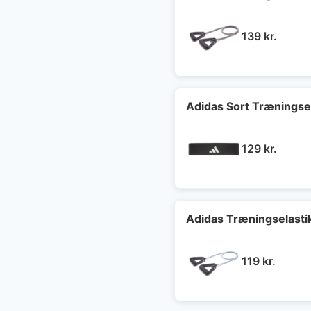
139
kr.
Adidas Sort Træningsel
129
kr.
Adidas Træningselasti
119
kr.