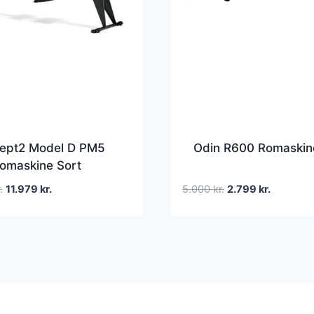
ept2 Model D PM5
Odin R600 Romaskin
omaskine Sort
Den
Den
Den
Den
.
11.979
kr.
5.000
kr.
2.799
kr.
oprindelige
aktuelle
oprindelige
aktuelle
pris
pris
pris
pris
var:
er:
var:
er:
17.000 kr..
11.979 kr..
5.000 kr..
2.799 kr..