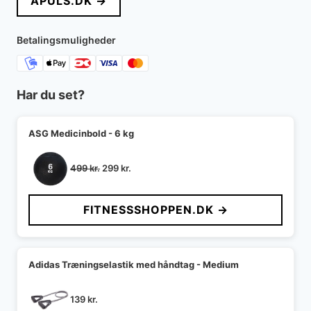
APULS.DK →
var:
er:
14.000 kr..
9.984 kr..
Betalingsmuligheder
Har du set?
ASG Medicinbold - 6 kg
Den
Den
499
kr.
299
kr.
oprindelige
aktuelle
pris
pris
FITNESSSHOPPEN.DK →
var:
er:
499 kr..
299 kr..
Adidas Træningselastik med håndtag - Medium
139
kr.