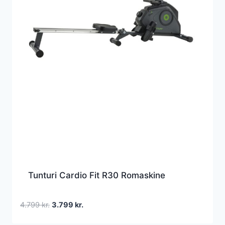
Tunturi Cardio Fit R30 Romaskine
Den
Den
4.799
kr.
3.799
kr.
oprindelige
aktuelle