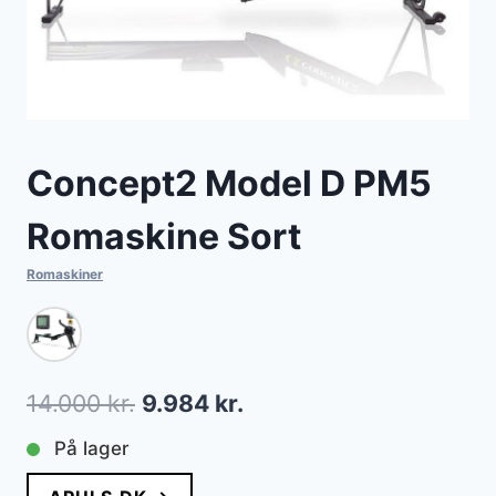
Concept2 Model D PM5
Romaskine Sort
Romaskiner
Den
Den
14.000
kr.
9.984
kr.
oprindelige
aktuelle
På lager
pris
pris