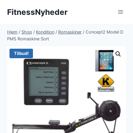
Fortsæt
FitnessNyheder
til
indhold
Hjem
/
Shop
/
Kondition
/
Romaskiner
/
Concept2 Model D
PM5 Romaskine Sort
Tilbud!