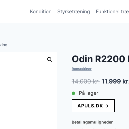
Kondition
Styrketræning
Funktionel tr
kine
Odin R2200
Romaskiner
Den
14.000
kr.
11.999
kr
oprindeli
På lager
pris
APULS.DK →
var:
14.000 kr.
Betalingsmuligheder