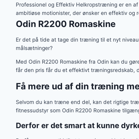
var:
Professionel og Effektiv Helkropstræning er en a
7.99
ambitiøse motionister, der ønsker en effektiv og re
Odin R2200 Romaskine
Er det på tide at tage din træning til et nyt nivea
målsætninger?
Med Odin R2200 Romaskine fra Odin kan du gøre 
får den pris får du et effektivt træningsredskab, 
Få mere ud af din træning m
Selvom du kan træne end del, kan det rigtige tr
fitnessudstyr som Odin R2200 Romaskine tilgæn
Derfor er det smart at kunne dyr