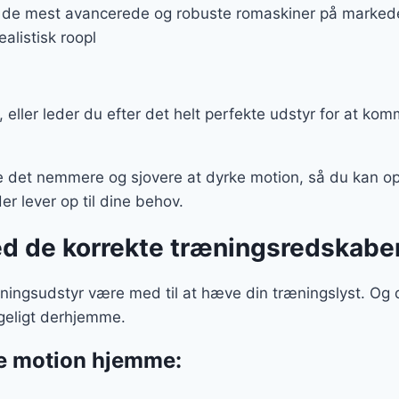
er:
f de mest avancerede og robuste romaskiner på markedet.
9 kr..
5.999 kr..
alistisk roopl
u, eller leder du efter det helt perfekte udstyr for at ko
det nemmere og sjovere at dyrke motion, så du kan op
der lever op til dine behov.
ed de korrekte træningsredskabe
æningsudstyr være med til at hæve din træningslyst. Og
geligt derhjemme.
ke motion hjemme: