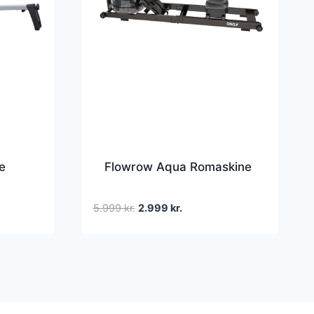
e
Flowrow Aqua Romaskine
Den
Den
5.999
kr.
2.999
kr.
oprindelige
aktuelle
pris
pris
var:
er:
5.999 kr..
2.999 kr..