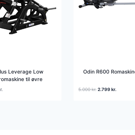
ilus Leverage Low
Odin R600 Romaskin
omaskine til øvre
sort, 201x130x117
Den
Den
r.
5.000
kr.
2.799
kr.
oprindelige
aktuelle
pris
pris
var:
er:
5.000 kr..
2.799 kr..