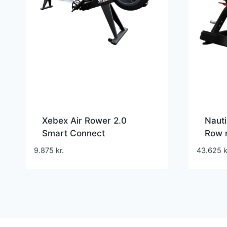
Xebex Air Rower 2.0
Naut
Smart Connect
Row r
Romaskine
ryg, 
9.875
kr.
43.625
k
cm