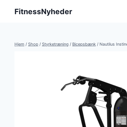
Fortsæt
FitnessNyheder
til
indhold
Hjem
/
Shop
/
Styrketræning
/
Bicepsbænk
/
Nautilus Insti