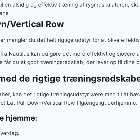
er:
til en alsidig og effektiv træning af rygmuskulaturen, s
9 kr..
899 kr..
uans
wn/Vertical Row
eller mangler du det helt rigtige udstyr for at blive effek
fra Nautilus kan du gøre det mere effektivt og sjovere a
is får du et godt træningsredskab, der lever op til dine 
ed de rigtige træningsredskabe
er, kan det rigtige træningsudstyr være med til at hæv
inct Lat Pull Down/Vertical Row tilgængeligt derhjemme.
ne hjemme:
 hverdag.