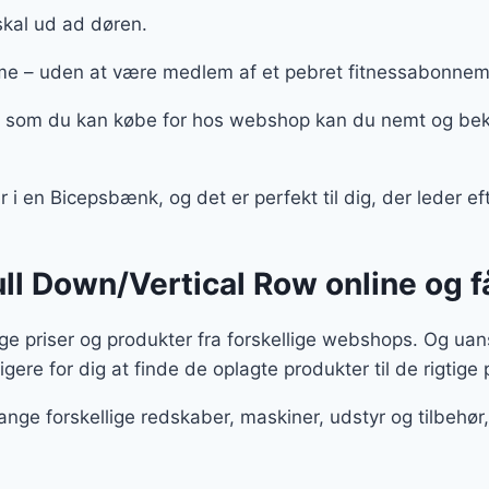
skal ud ad døren.
e – uden at være medlem af et pebret fitnessabonne
w, som du kan købe for hos webshop kan du nemt og bek
r i en Bicepsbænk, og det er perfekt til dig, der leder ef
Pull Down/Vertical Row online og 
 priser og produkter fra forskellige webshops. Og uans
igere for dig at finde de oplagte produkter til de rigtige 
ange forskellige redskaber, maskiner, udstyr og tilbeh