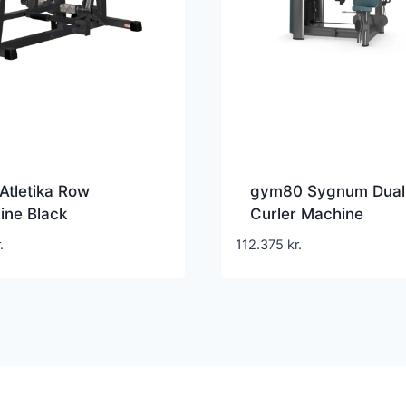
 Atletika Row
gym80 Sygnum Dual
ine Black
Curler Machine
skine til øvre ryg
.
112.375
kr.
kg