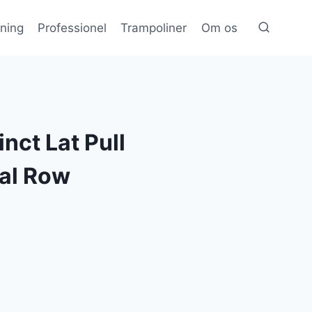
æning
Professionel
Trampoliner
Om os
inct Lat Pull
al Row