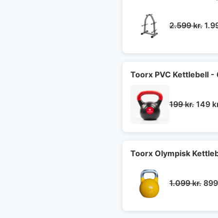
De
2.599
kr.
1.9
opr
pris
var:
2.5
Toorx PVC Kettlebell - 
Den
199
kr.
149
k
oprin
pris
var:
199 kr
Toorx Olympisk Kettleb
Den
1.099
kr.
89
opr
pris