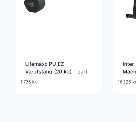
Lifemaxx PU EZ
Inter
Vægtstang (20 kg) – curl
Mach
vægtstang, faste skiver.
rygma
1.775
kr.
16.125
kr
Utrolig slidstærk. Perfekt
250 
til biceps- og triceps
øvelser.