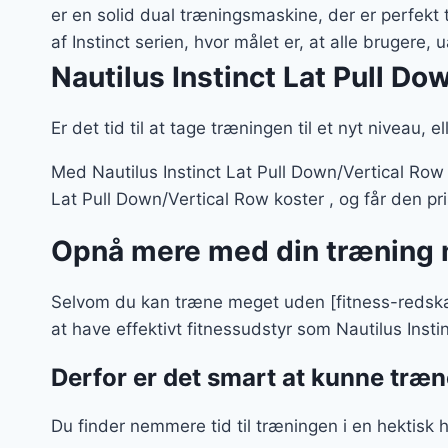
var:
er en solid dual træningsmaskine, der er perfekt 
1.09
af Instinct serien, hvor målet er, at alle brugere, 
Nautilus Instinct Lat Pull Do
Er det tid til at tage træningen til et nyt niveau, 
Med Nautilus Instinct Lat Pull Down/Vertical Row 
Lat Pull Down/Vertical Row koster , og får den pr
Opnå mere med din træning m
Selvom du kan træne meget uden [fitness-redskab
at have effektivt fitnessudstyr som Nautilus Inst
Derfor er det smart at kunne træ
Du finder nemmere tid til træningen i en hektisk