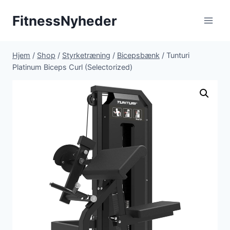
Fortsæt
FitnessNyheder
til
indhold
Hjem
/
Shop
/
Styrketræning
/
Bicepsbænk
/
Tunturi
Platinum Biceps Curl (Selectorized)