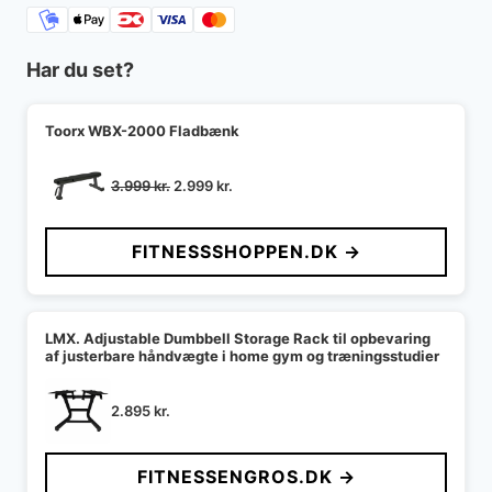
Har du set?
Toorx WBX-2000 Fladbænk
Den
Den
3.999
kr.
2.999
kr.
oprindelige
aktuelle
pris
pris
FITNESSSHOPPEN.DK →
var:
er:
3.999 kr..
2.999 kr..
LMX. Adjustable Dumbbell Storage Rack til opbevaring
af justerbare håndvægte i home gym og træningsstudier
2.895
kr.
FITNESSENGROS.DK →