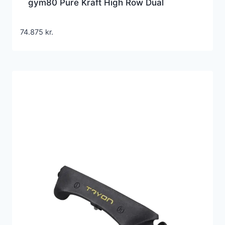
gym80 Pure Kraft High Row Dual
74.875
kr.