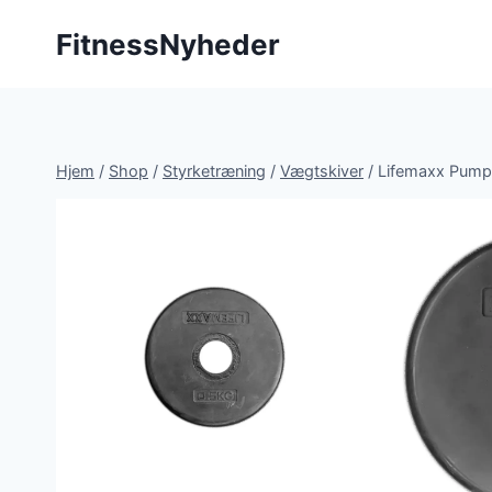
Fortsæt
FitnessNyheder
til
indhold
Hjem
/
Shop
/
Styrketræning
/
Vægtskiver
/
Lifemaxx Pump