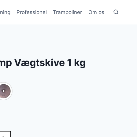
æning
Professionel
Trampoliner
Om os
mp Vægtskive 1 kg