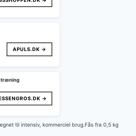
SSSHOPPEN.DK →
APULS.DK →
etræning
ESSENGROS.DK →
net til intensiv, kommerciel brug.Fås fra 0,5 kg