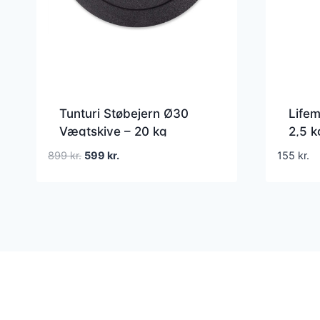
Tunturi Støbejern Ø30
Life
Vægtskive – 20 kg
2,5 k
Den
Den
899
kr.
599
kr.
155
kr.
oprindelige
aktuelle
pris
pris
var:
er:
899 kr..
599 kr..