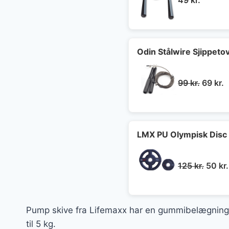
49
kr.
Odin Stålwire Sjippeto
Den
D
99
kr.
69
kr.
oprind
a
pris
p
var:
e
99 kr..
6
LMX PU Olympisk Disc 
Den
125
kr.
50
kr.
oprin
pris
var:
Pump skive fra Lifemaxx har en gummibelægning af
125 kr
til 5 kg.