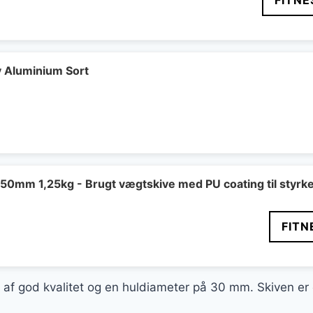
FITNE
v Aluminium Sort
en
elige
ktuelle
ris
r:
9 kr..
50mm 1,25kg - Brugt vægtskive med PU coating til styrk
Den
FITN
delige
aktuelle
pris
er:
 god kvalitet og en huldiameter på 30 mm. Skiven er eg
..
50 kr..