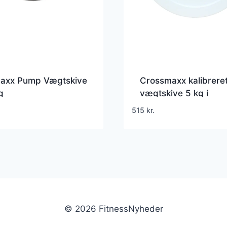
maxx Pump Vægtskive
Crossmaxx kalibrere
g
vægtskive 5 kg i
støbejern til styrkeløf
515
kr.
hvid
© 2026 FitnessNyheder