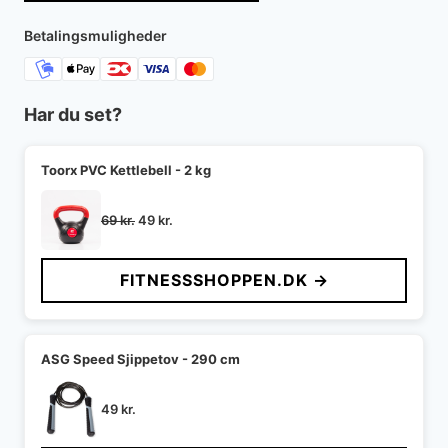
Betalingsmuligheder
Har du set?
Toorx PVC Kettlebell - 2 kg
Den
Den
69
kr.
49
kr.
oprindelige
aktuelle
pris
pris
FITNESSSHOPPEN.DK →
var:
er:
69 kr..
49 kr..
ASG Speed Sjippetov - 290 cm
49
kr.