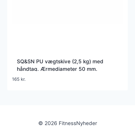
SQ&SN PU vægtskive (2,5 kg) med
håndtag. Ærmediameter 50 mm.
Slidstærk og holdbar – perfekt til crossfit
165
kr.
og funktionel træning.
© 2026 FitnessNyheder