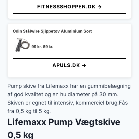
FITNESSSHOPPEN.DK →
Odin Stålwire Sjippetov Aluminium Sort
Den
Den
99
kr.
69
kr.
oprindelige
aktuelle
pris
pris
APULS.DK →
var:
er:
99 kr..
69 kr..
Pump skive fra Lifemaxx har en gummibelægning
af god kvalitet og en huldiameter på 30 mm.
Skiven er egnet til intensiv, kommerciel brug.Fås
fra 0,5 kg til 5 kg.
Lifemaxx Pump Vægtskive
0,5 kg