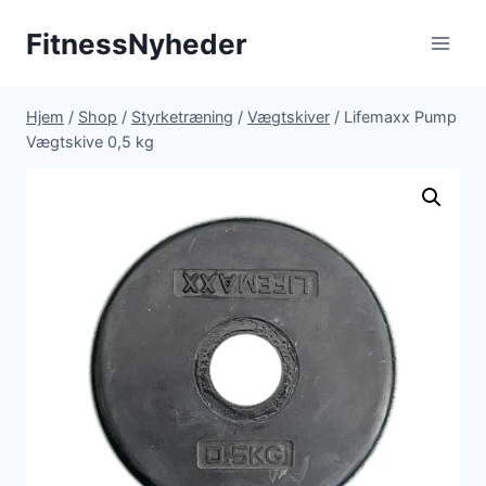
Fortsæt
FitnessNyheder
til
indhold
Hjem
/
Shop
/
Styrketræning
/
Vægtskiver
/
Lifemaxx Pump
Vægtskive 0,5 kg