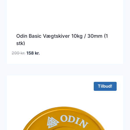
Odin Basic Vægtskiver 10kg / 30mm (1
stk)
Den
Den
299
kr.
158
kr.
oprindelige
aktuelle
pris
pris
var:
er:
299 kr..
158 kr..
Tilbud!