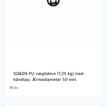
SQ&SN PU vægtskive (1,25 kg) med
håndtag. Ærmediameter 50 mm.
Slidstærk og holdbar – perfekt til crossfit
95
kr.
og funktionel træning.