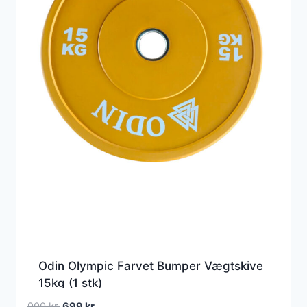
Odin Olympic Farvet Bumper Vægtskive
15kg (1 stk)
Den
Den
900
kr.
699
kr.