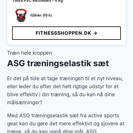
Toorx PVC Kettlebell - 4 kg
Den
Den
129
kr.
99
kr.
oprindelige
aktuelle
pris
pris
FITNESSSHOPPEN.DK →
var:
er:
129 kr..
99 kr..
Træn hele kroppen
ASG træningselastik sæt
Er det på tide at tage træningen til et nyt niveau,
eller leder du efter det helt rigtige udstyr for at
blive effektiv i din træning, så du kan nå dine
målsætninger?
Med ASG træningselastik sæt fra active sports
gear kan du gøre det mere effektivt og sjovere at
træne, så du kan opnå dine mål. ASG