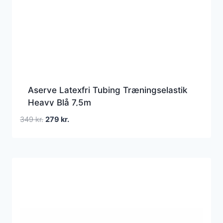
Aserve Latexfri Tubing Træningselastik
Heavy Blå 7,5m
Den
Den
349
kr.
279
kr.
oprindelige
aktuelle
pris
pris
var:
er:
349 kr..
279 kr..