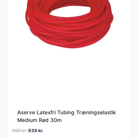
Aserve Latexfri Tubing Træningselastik
Medium Rød 30m
Den
Den
999
kr.
939
kr.
oprindelige
aktuelle