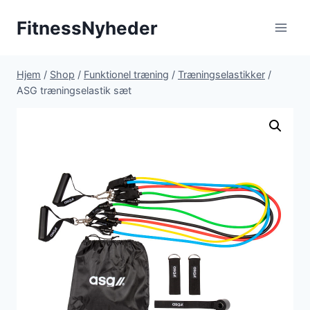
Fortsæt
FitnessNyheder
til
indhold
Hjem
/
Shop
/
Funktionel træning
/
Træningselastikker
/
ASG træningselastik sæt