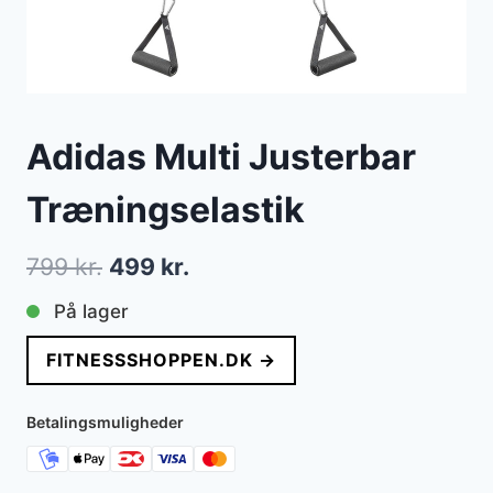
Adidas Multi Justerbar
Træningselastik
Den
Den
799
kr.
499
kr.
oprindelige
aktuelle
På lager
pris
pris
FITNESSSHOPPEN.DK →
var:
er:
799 kr..
499 kr..
Betalingsmuligheder