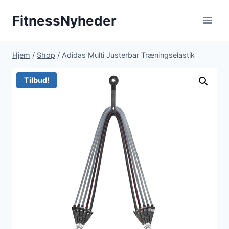
Fortsæt
FitnessNyheder
til
indhold
Hjem
/
Shop
/
Adidas Multi Justerbar Træningselastik
Tilbud!