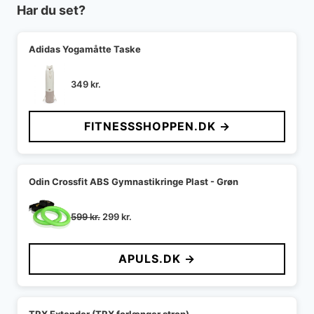
Har du set?
Adidas Yogamåtte Taske
349
kr.
FITNESSSHOPPEN.DK →
Odin Crossfit ABS Gymnastikringe Plast - Grøn
Den
Den
599
kr.
299
kr.
oprindelige
aktuelle
pris
pris
APULS.DK →
var:
er:
599 kr..
299 kr..
TRX Extender (TRX forlænger strop)