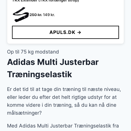
Den
Den
250
kr.
149
kr.
oprindelige
aktuelle
pris
pris
APULS.DK →
var:
er:
250 kr..
149 kr..
Op til 75 kg modstand
Adidas Multi Justerbar
Træningselastik
Er det tid til at tage din træning til næste niveau,
eller leder du efter det helt rigtige udstyr for at
komme videre i din træning, så du kan nå dine
målsætninger?
Med Adidas Multi Justerbar Træningselastik fra