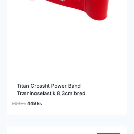
Titan Crossfit Power Band
Træningselastik 8,3cm bred
Den
Den
500
kr.
449
kr.
oprindelige
aktuelle
pris
pris
var:
er:
500 kr..
449 kr..