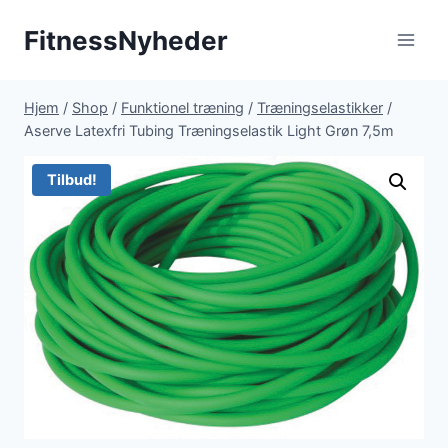
Fortsæt
FitnessNyheder
til
indhold
Hjem
/
Shop
/
Funktionel træning
/
Træningselastikker
/
Aserve Latexfri Tubing Træningselastik Light Grøn 7,5m
Tilbud!