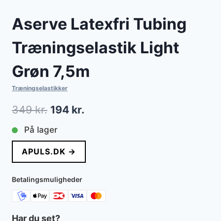
Aserve Latexfri Tubing
Træningselastik Light
Grøn 7,5m
Træningselastikker
Den
Den
349
kr.
194
kr.
oprindelige
aktuelle
På lager
pris
pris
APULS.DK →
var:
er:
349 kr..
194 kr..
Betalingsmuligheder
Har du set?