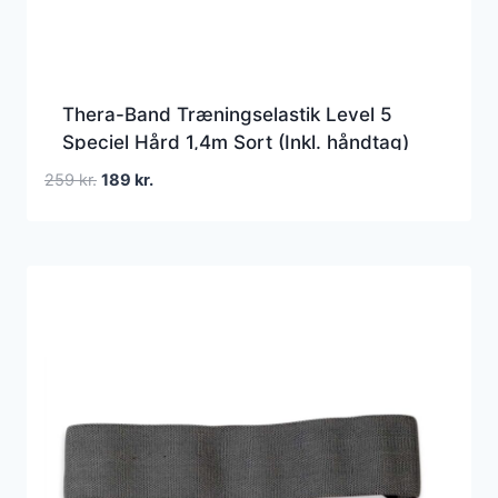
Thera-Band Træningselastik Level 5
Speciel Hård 1,4m Sort (Inkl. håndtag)
Den
Den
259
kr.
189
kr.
oprindelige
aktuelle
pris
pris
var:
er:
259 kr..
189 kr..