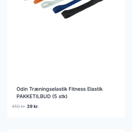
Odin Træningselastik Fitness Elastik
PAKKETILBUD (5 stk)
Den
Den
450
kr.
39
kr.
oprindelige
aktuelle
pris
pris
var:
er: