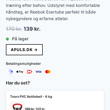
træning efter behov. Udstyret med komfortable
håndtag, er Reebok Exertube perfekt til både
nybegyndere og erfarne atleter.
Den
Den
170
kr.
139
kr.
oprindelige
aktuelle
På lager
pris
pris
APULS.DK →
var:
er:
170 kr..
139 kr..
Betalingsmuligheder
Har du set?
Toorx PVC Kettlebell - 6 kg
Den
Den
199
kr.
149
kr.