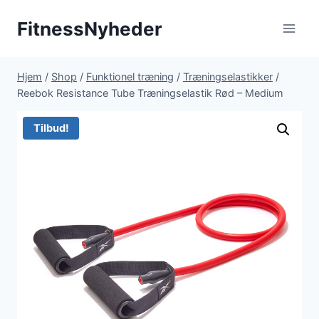
Fortsæt
FitnessNyheder
til
indhold
Hjem
/
Shop
/
Funktionel træning
/
Træningselastikker
/
Reebok Resistance Tube Træningselastik Rød – Medium
Tilbud!