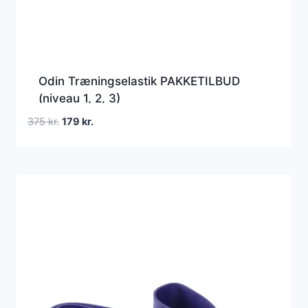
Odin Træningselastik PAKKETILBUD
(niveau 1, 2, 3)
Den
Den
375
kr.
179
kr.
oprindelige
aktuelle
pris
pris
var:
er:
375 kr..
179 kr..