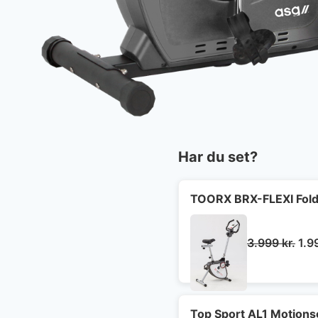
Har du set?
TOORX BRX-FLEXI Fold
De
3.999
kr.
1.9
opr
pris
var:
3.9
Top Sport AL1 Motionsc