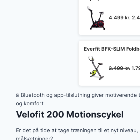
De
4.499
kr.
2.
opr
pri
var
4.4
Everfit BFK-SLIM Fold
De
2.499
kr.
1.7
opr
pri
var
â Bluetooth og app-tilslutning giver motiverende
2.4
og komfort
Velofit 200 Motionscykel
Er det på tide at tage træningen til et nyt niveau, 
målsætninger?