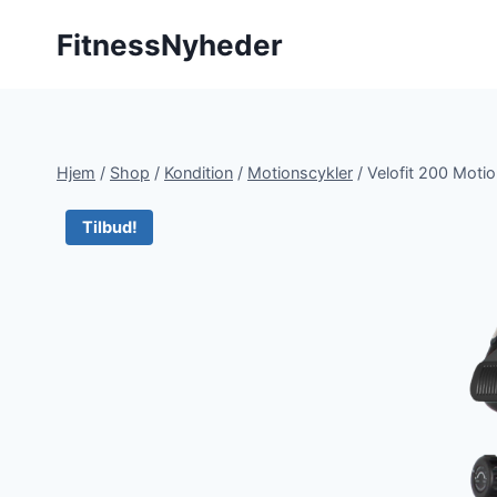
Fortsæt
FitnessNyheder
til
indhold
Hjem
/
Shop
/
Kondition
/
Motionscykler
/
Velofit 200 Moti
Tilbud!