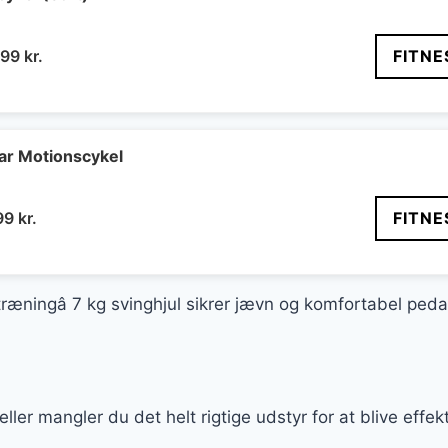
n
Den
499
kr.
FITNE
indelige
aktuelle
s
pris
:
er:
99 kr..
2.499 kr..
bar Motionscykel
n
Den
99
kr.
FITNE
indelige
aktuelle
s
pris
:
er:
 træningâ 7 kg svinghjul sikrer jævn og komfortabel ped
99 kr..
1.799 kr..
eller mangler du det helt rigtige udstyr for at blive effe