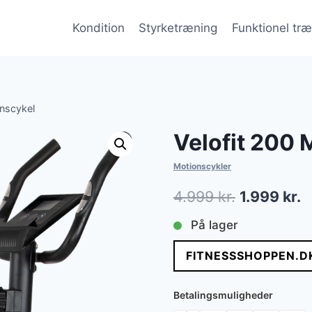
Kondition
Styrketræning
Funktionel tr
onscykel
Velofit 200 
Motionscykler
Den
D
4.999
kr.
1.999
kr.
oprindelig
a
På lager
pris
p
FITNESSSHOPPEN.D
var:
e
4.999 kr..
1
Betalingsmuligheder