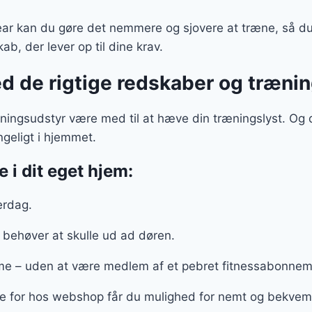
ear kan du gøre det nemmere og sjovere at træne, så du
kab, der lever op til dine krav.
ed de rigtige redskaber og træni
æningsudstyr være med til at hæve din træningslyst. Og
ngeligt i hjemmet.
 i dit eget hjem:
verdag.
e behøver at skulle ud ad døren.
e – uden at være medlem af et pebret fitnessabonne
le for hos webshop får du mulighed for nemt og bekvemt