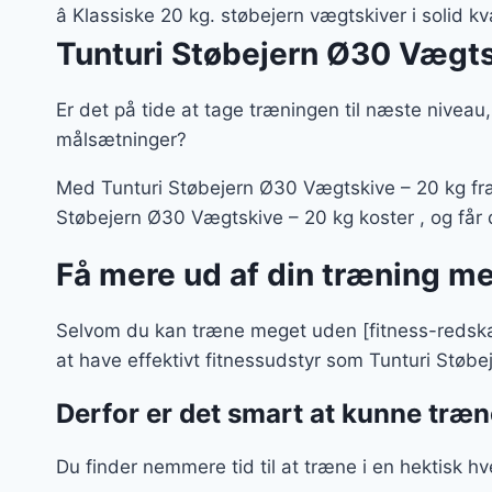
var:
â Klassiske 20 kg. støbejern vægtskiver i solid 
129 kr
Tunturi Støbejern Ø30 Vægts
Er det på tide at tage træningen til næste niveau, e
målsætninger?
Med Tunturi Støbejern Ø30 Vægtskive – 20 kg fra 
Støbejern Ø30 Vægtskive – 20 kg koster , og får d
Få mere ud af din træning m
Selvom du kan træne meget uden [fitness-redskab
at have effektivt fitnessudstyr som Tunturi Stø
Derfor er det smart at kunne træ
Du finder nemmere tid til at træne i en hektisk h