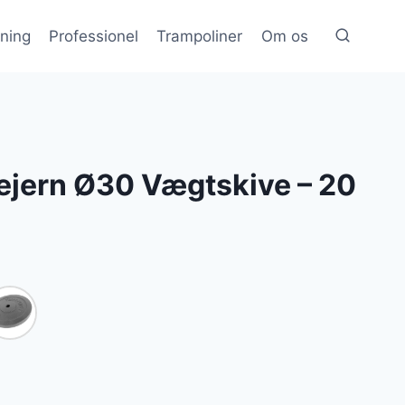
æning
Professionel
Trampoliner
Om os
ejern Ø30 Vægtskive – 20
lle