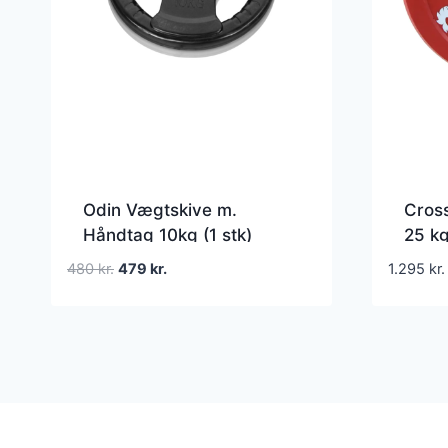
Odin Vægtskive m.
Cros
Håndtag 10kg (1 stk)
25 kg
vægt
Den
Den
480
kr.
479
kr.
1.295
kr.
hul
oprindelige
aktuelle
pris
pris
var:
er:
480 kr..
479 kr..