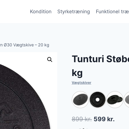
Kondition
Styrketræning
Funktionel tr
ern Ø30 Vægtskive – 20 kg
Tunturi Støb
kg
Vægtskiver
Den
Den
899
kr.
599
kr.
oprindelige
aktue