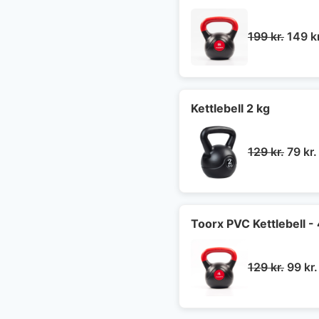
Den
199
kr.
149
k
oprin
pris
var:
199 kr
Kettlebell 2 kg
Den
129
kr.
79
kr.
oprin
pris
var:
129 kr
Toorx PVC Kettlebell - 
Den
129
kr.
99
kr.
oprin
pris