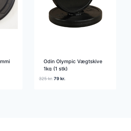
ummi
Odin Olympic Vægtskive
1kg (1 stk)
Den
Den
325
kr.
79
kr.
oprindelige
aktuelle
pris
pris
var:
er:
325 kr..
79 kr..