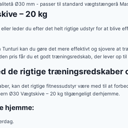
er:
kvalitetâ Ø30 mm - passer til standard vægtstængerâ M
..
99 kr..
kive – 20 kg
ller leder du efter det helt rigtige udstyr for at blive e
Tunturi kan du gøre det mere effektivt og sjovere at t
en pris får du et godt træningsredskab, der lever op ti
ed de rigtige træningsredskaber 
er, kan det rigtige fitnessudstyr være med til at forbe
bejern Ø30 Vægtskive – 20 kg tilgængeligt derhjemme.
ne hjemme:
verdag.