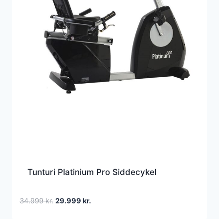
Tunturi Platinium Pro Siddecykel
Den
Den
34.999
kr.
29.999
kr.
oprindelige
aktuelle