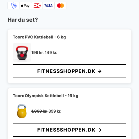
Har du set?
Toorx PVC Kettlebell - 6 kg
Den
Den
199
kr.
149
kr.
oprindelige
aktuelle
pris
pris
FITNESSSHOPPEN.DK →
var:
er:
199 kr..
149 kr..
Toorx Olympisk Kettlebell - 16 kg
Den
Den
1.099
kr.
899
kr.
oprindelige
aktuelle
pris
pris
FITNESSSHOPPEN.DK →
var:
er:
1.099 kr..
899 kr..