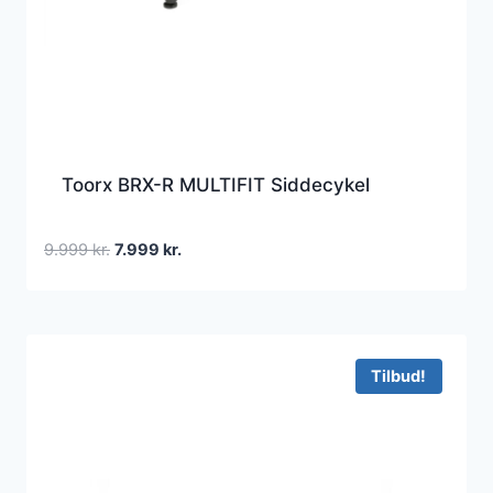
Toorx BRX-R MULTIFIT Siddecykel
Den
Den
9.999
kr.
7.999
kr.
oprindelige
aktuelle
pris
pris
var:
er:
9.999 kr..
7.999 kr..
Tilbud!