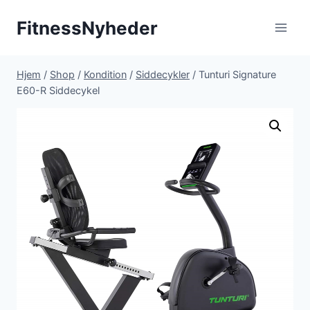
Fortsæt
FitnessNyheder
til
indhold
Hjem
/
Shop
/
Kondition
/
Siddecykler
/
Tunturi Signature
E60-R Siddecykel