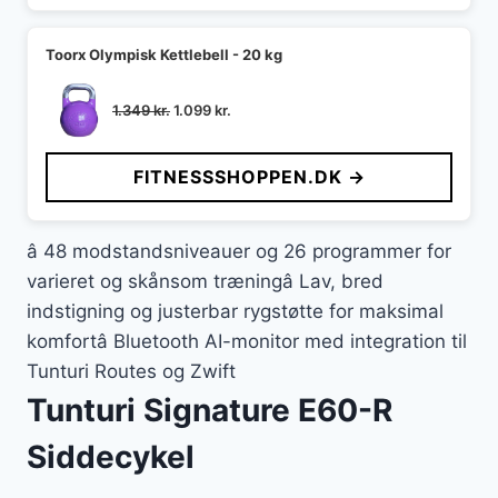
Toorx Olympisk Kettlebell - 20 kg
Den
Den
1.349
kr.
1.099
kr.
oprindelige
aktuelle
pris
pris
FITNESSSHOPPEN.DK →
var:
er:
1.349 kr..
1.099 kr..
â 48 modstandsniveauer og 26 programmer for
varieret og skånsom træningâ Lav, bred
indstigning og justerbar rygstøtte for maksimal
komfortâ Bluetooth AI-monitor med integration til
Tunturi Routes og Zwift
Tunturi Signature E60-R
Siddecykel