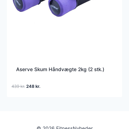
Aserve Skum Håndvægte 2kg (2 stk.)
Den
Den
439
kr.
248
kr.
oprindelige
aktuelle
pris
pris
var:
er:
439 kr..
248 kr..
© 2026 FitnessNyheder