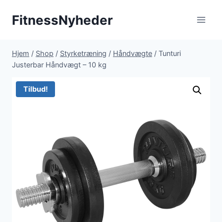
Fortsæt
FitnessNyheder
til
indhold
Hjem
/
Shop
/
Styrketræning
/
Håndvægte
/
Tunturi
Justerbar Håndvægt – 10 kg
Tilbud!