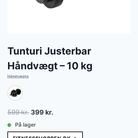
Tunturi Justerbar
Håndvægt – 10 kg
Håndvægte
Den
Den
599
kr.
399
kr.
oprindelige
aktuelle
På lager
pris
pris