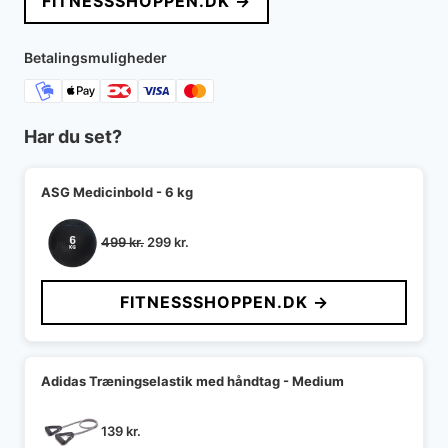
FITNESSSHOPPEN.DK →
var:
er:
599 kr..
399 kr..
Betalingsmuligheder
Har du set?
ASG Medicinbold - 6 kg
Den
Den
499
kr.
299
kr.
oprindelige
aktuelle
pris
pris
FITNESSSHOPPEN.DK →
var:
er:
499 kr..
299 kr..
Adidas Træningselastik med håndtag - Medium
139
kr.