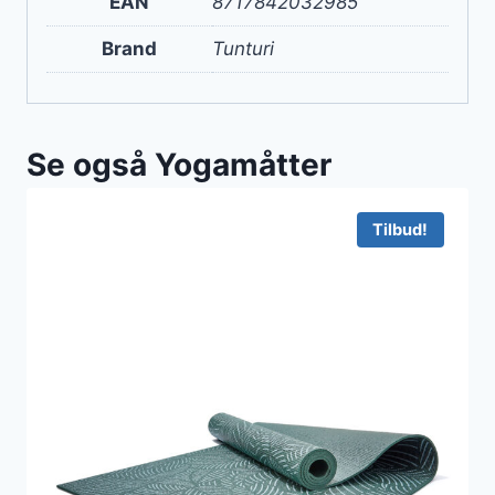
EAN
8717842032985
Brand
Tunturi
Se også Yogamåtter
Tilbud!