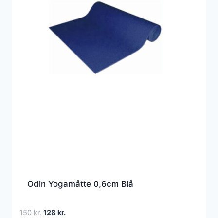
Odin Yogamåtte 0,6cm Blå
Den
Den
150
kr.
128
kr.