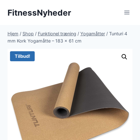
Fortsæt
FitnessNyheder
til
indhold
Hjem
/
Shop
/
Funktionel træning
/
Yogamåtter
/
Tunturi 4
mm Kork Yogamåtte – 183 x 61 cm
Tilbud!