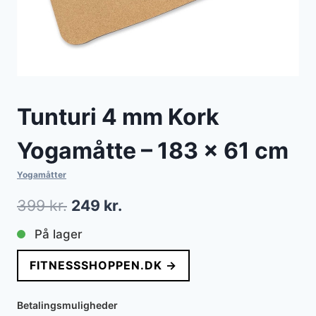
Tunturi 4 mm Kork
Yogamåtte – 183 x 61 cm
Yogamåtter
Den
Den
399
kr.
249
kr.
oprindelige
aktuelle
På lager
pris
pris
FITNESSSHOPPEN.DK →
var:
er:
399 kr..
249 kr..
Betalingsmuligheder