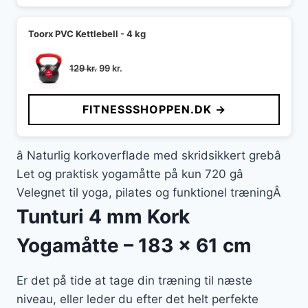
Toorx PVC Kettlebell - 4 kg
Den
Den
129
kr.
99
kr.
oprindelige
aktuelle
pris
pris
FITNESSSHOPPEN.DK →
var:
er:
129 kr..
99 kr..
â Naturlig korkoverflade med skridsikkert grebâ
Let og praktisk yogamåtte på kun 720 gâ
Velegnet til yoga, pilates og funktionel træningÂ
Tunturi 4 mm Kork
Yogamåtte – 183 x 61 cm
Er det på tide at tage din træning til næste
niveau, eller leder du efter det helt perfekte