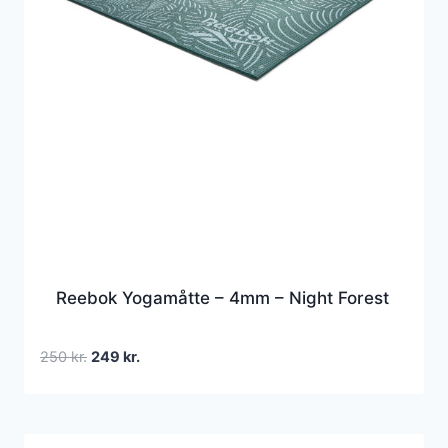
Reebok Yogamåtte – 4mm – Night Forest
Den
Den
250
kr.
249
kr.
oprindelige
aktuelle
pris
pris
var:
er: