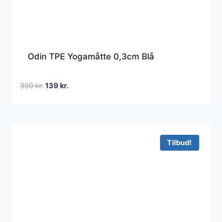
Odin TPE Yogamåtte 0,3cm Blå
Den
Den
300
kr.
139
kr.
oprindelige
aktuelle
pris
pris
var:
er:
300 kr..
139 kr..
Tilbud!