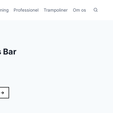
æning
Professionel
Trampoliner
Om os
 Bar
 →