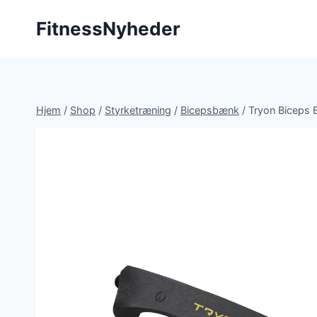
Fortsæt
FitnessNyheder
til
indhold
Hjem
/
Shop
/
Styrketræning
/
Bicepsbænk
/
Tryon Biceps 