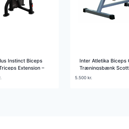
lus Instinct Biceps
Inter Atletika Biceps 
Triceps Extension –
Træningsbænk Scott
1 armmaskine med 86
bænk sort 100 x 83 
.
5.500
kr.
gtmagasin til
cm
tiv styrketræning i
sscenter