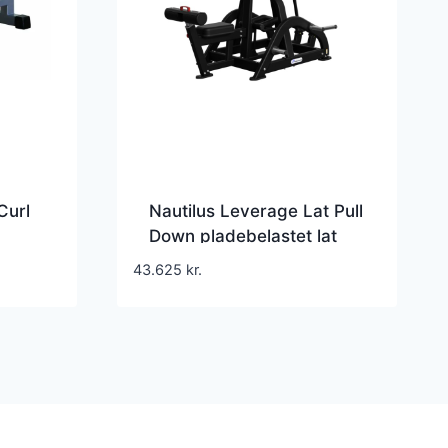
Curl
Nautilus Leverage Lat Pull
Down pladebelastet lat
x 100
pulldown med
43.625
kr.
uafhængige arme