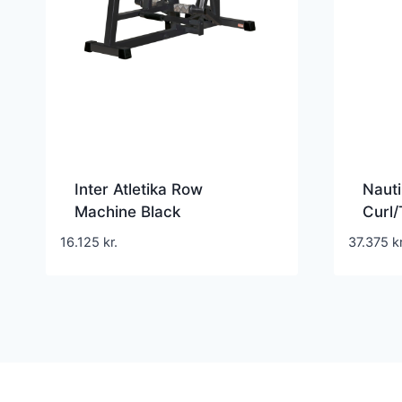
Inter Atletika Row
Nauti
Machine Black
Curl/
rygmaskine til øvre ryg
2-i-
16.125
kr.
37.375
kr
250 kg
kg væ
effek
fitne