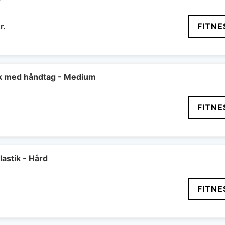
Den
r.
FITNE
delige
aktuelle
pris
er:
r..
299 kr..
ik med håndtag - Medium
FITNE
astik - Hård
FITNE