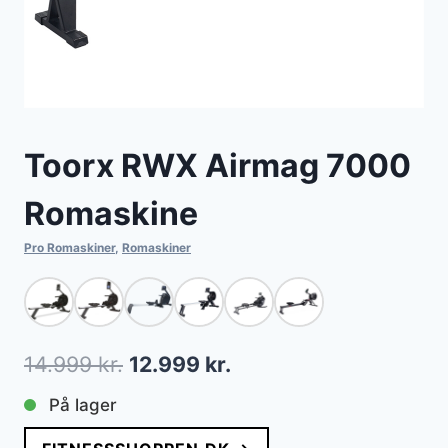
Toorx RWX Airmag 7000
Romaskine
Pro Romaskiner
,
Romaskiner
Den
Den
14.999
kr.
12.999
kr.
oprindelige
aktuelle
På lager
pris
pris