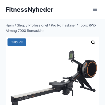
Fortsæt
FitnessNyheder
til
indhold
Hjem
/
Shop
/
Professionel
/
Pro Romaskiner
/
Toorx RWX
Airmag 7000 Romaskine
Tilbud!