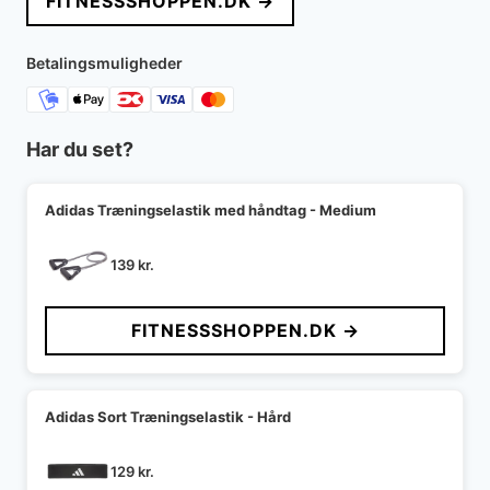
FITNESSSHOPPEN.DK →
var:
er:
14.999 kr..
12.999 kr..
Betalingsmuligheder
Har du set?
Adidas Træningselastik med håndtag - Medium
139
kr.
FITNESSSHOPPEN.DK →
Adidas Sort Træningselastik - Hård
129
kr.