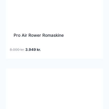
Pro Air Rower Romaskine
Den
Den
8.000
kr.
3.949
kr.
oprindelige
aktuelle
pris
pris
var:
er:
8.000 kr..
3.949 kr..