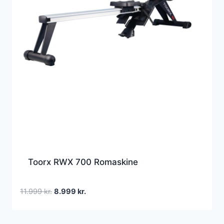
Toorx RWX 700 Romaskine
Den
Den
11.999
kr.
8.999
kr.
oprindelige
aktuelle
pris
pris