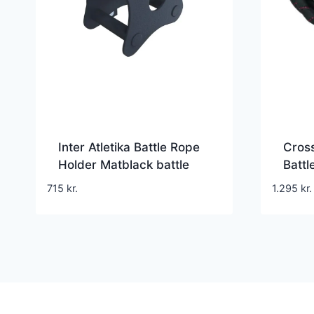
Inter Atletika Battle Rope
Cros
Holder Matblack battle
Battl
rope ophæng mat sort
715
kr.
1.295
kr.
150 kg