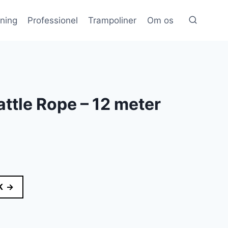
æning
Professionel
Trampoliner
Om os
ttle Rope – 12 meter
lle
K →
r..