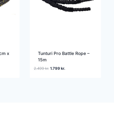
 cm x
Tunturi Pro Battle Rope –
15m
Den
Den
2.499
kr.
1.799
kr.
oprindelige
aktuelle
pris
pris
var:
er:
2.499 kr..
1.799 kr..