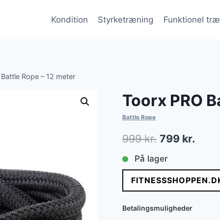
Kondition
Styrketræning
Funktionel tr
Battle Rope – 12 meter
Toorx PRO Ba
Battle Rope
Den
Den
999
kr.
799
kr.
oprindelige
aktue
På lager
pris
pris
FITNESSSHOPPEN.D
var:
er:
999 kr..
799 k
Betalingsmuligheder