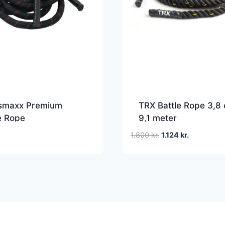
smaxx Premium
TRX Battle Rope 3,8
e Rope
9,1 meter
Den
Den
1.800
kr.
1.124
kr.
oprindelige
aktuelle
pris
pris
var:
er:
1.800 kr..
1.124 kr..