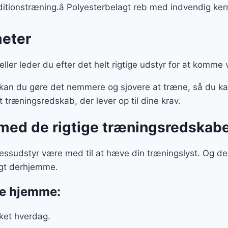
nditionstræning.â Polyesterbelagt reb med indvendig ker
meter
 eller leder du efter det helt rigtige udstyr for at komme
kan du gøre det nemmere og sjovere at træne, så du ka
dt træningsredskab, der lever op til dine krav.
med de rigtige træningsredskabe
nessudstyr være med til at hæve din træningslyst. Og d
igt derhjemme.
ne hjemme:
kket hverdag.