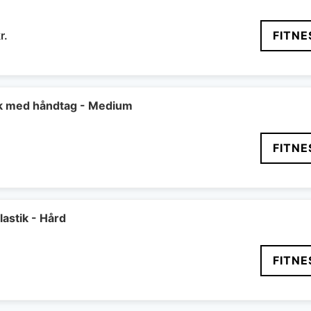
Den
r.
FITNE
delige
aktuelle
pris
er:
r..
299 kr..
ik med håndtag - Medium
FITNE
astik - Hård
FITNE