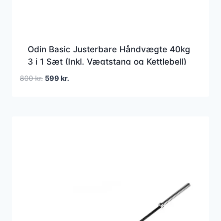
Odin Basic Justerbare Håndvægte 40kg
3 i 1 Sæt (Inkl. Vægtstang og Kettlebell)
Den
Den
800
kr.
599
kr.
oprindelige
aktuelle
pris
pris
var:
er:
800 kr..
599 kr..