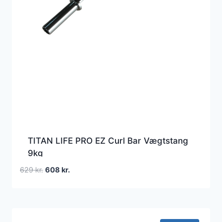
TITAN LIFE PRO EZ Curl Bar Vægtstang
9kg
Den
Den
629
kr.
608
kr.
oprindelige
aktuelle
pris
pris
var:
er:
629 kr..
608 kr..