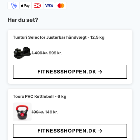
Har du set?
Tunturi Selector Justerbar håndvægt - 12,5 kg
Den
Den
1.499
kr.
999
kr.
oprindelige
aktuelle
pris
pris
FITNESSSHOPPEN.DK →
var:
er:
1.499 kr..
999 kr..
Toorx PVC Kettlebell - 6 kg
Den
Den
199
kr.
149
kr.
oprindelige
aktuelle
pris
pris
FITNESSSHOPPEN.DK →
var:
er:
199 kr..
149 kr..