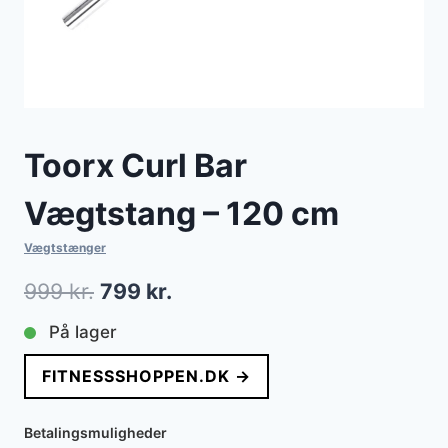
Toorx Curl Bar
Vægtstang – 120 cm
Vægtstænger
Den
Den
999
kr.
799
kr.
oprindelige
aktuelle
På lager
pris
pris
FITNESSSHOPPEN.DK →
var:
er:
999 kr..
799 kr..
Betalingsmuligheder