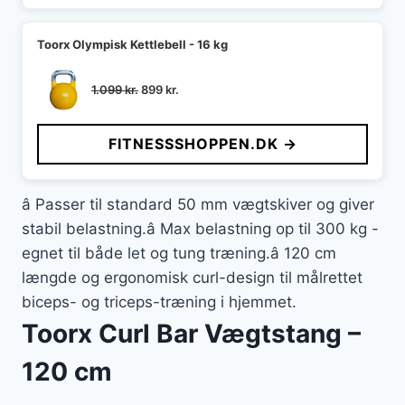
Toorx Olympisk Kettlebell - 16 kg
Den
Den
1.099
kr.
899
kr.
oprindelige
aktuelle
pris
pris
FITNESSSHOPPEN.DK →
var:
er:
1.099 kr..
899 kr..
â Passer til standard 50 mm vægtskiver og giver
stabil belastning.â Max belastning op til 300 kg -
egnet til både let og tung træning.â 120 cm
længde og ergonomisk curl-design til målrettet
biceps- og triceps-træning i hjemmet.
Toorx Curl Bar Vægtstang –
120 cm