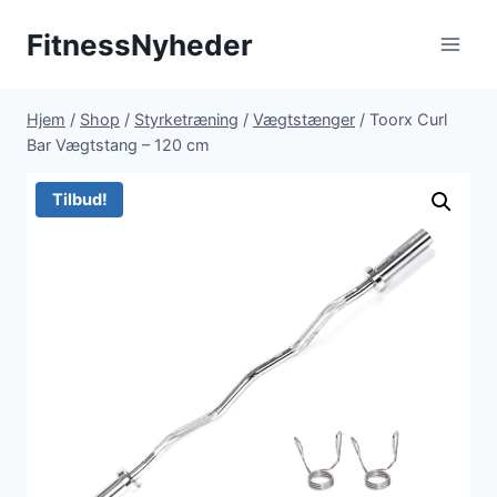
Fortsæt
FitnessNyheder
til
indhold
Hjem
/
Shop
/
Styrketræning
/
Vægtstænger
/
Toorx Curl
Bar Vægtstang – 120 cm
Tilbud!