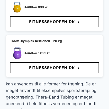
Den
Den
1.099
kr.
899
kr.
oprindelige
aktuelle
pris
pris
FITNESSSHOPPEN.DK →
var:
er:
1.099 kr..
899 kr..
Toorx Olympisk Kettlebell - 20 kg
Den
Den
1.349
kr.
1.099
kr.
oprindelige
aktuelle
pris
pris
FITNESSSHOPPEN.DK →
var:
er:
1.349 kr..
1.099 kr..
kan anvendes til alle former for træning. De er
meget anvendt til eksempelvis sportsterapi og
genoptræning. Thera-Band Tubing er meget
anerkendt i hele fitness verdenen og er blandt