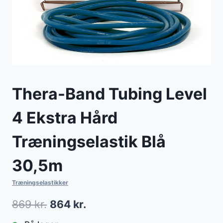
Thera-Band Tubing Level
4 Ekstra Hård
Træningselastik Blå
30,5m
Træningselastikker
Den
Den
869
kr.
864
kr.
oprindelige
aktuelle