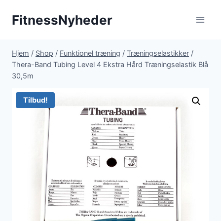
Fortsæt
FitnessNyheder
til
indhold
Hjem
/
Shop
/
Funktionel træning
/
Træningselastikker
/
Thera-Band Tubing Level 4 Ekstra Hård Træningselastik Blå
30,5m
Tilbud!