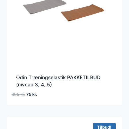
Odin Træningselastik PAKKETILBUD
(niveau 3, 4, 5)
Den
Den
395
kr.
75
kr.
oprindelige
aktuelle
pris
pris
var:
er:
395 kr..
75 kr..
Tilbud!