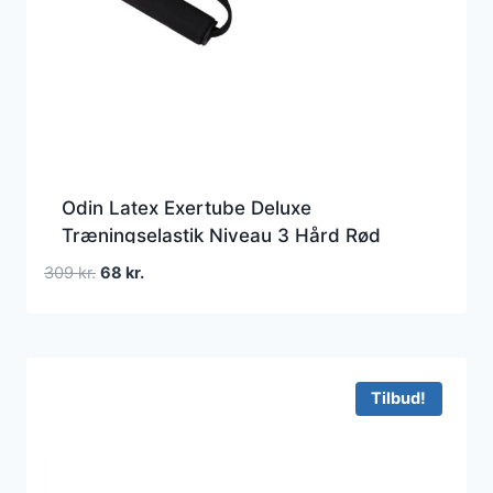
Odin Latex Exertube Deluxe
Træningselastik Niveau 3 Hård Rød
Den
Den
309
kr.
68
kr.
oprindelige
aktuelle
pris
pris
var:
er:
309 kr..
68 kr..
Tilbud!