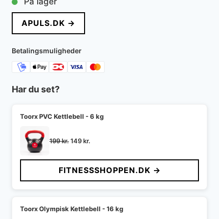
På lager
pris
pris
APULS.DK →
var:
er:
869 kr..
864 kr..
Betalingsmuligheder
Har du set?
Toorx PVC Kettlebell - 6 kg
Den
Den
199
kr.
149
kr.
oprindelige
aktuelle
pris
pris
FITNESSSHOPPEN.DK →
var:
er:
199 kr..
149 kr..
Toorx Olympisk Kettlebell - 16 kg