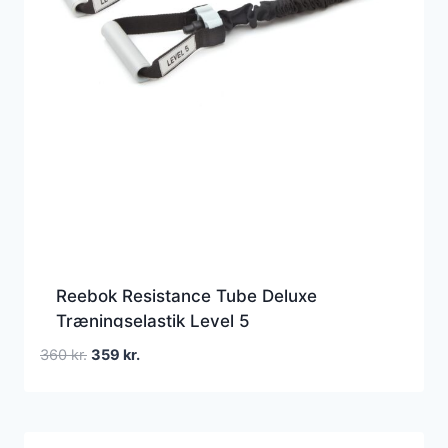
Reebok Resistance Tube Deluxe
Træningselastik Level 5
Den
Den
360
kr.
359
kr.
oprindelige
aktuelle
pris
pris
var:
er:
360 kr..
359 kr..