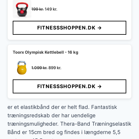
Den
Den
199
kr.
149
kr.
oprindelige
aktuelle
pris
pris
FITNESSSHOPPEN.DK →
var:
er:
199 kr..
149 kr..
Toorx Olympisk Kettlebell - 16 kg
Den
Den
1.099
kr.
899
kr.
oprindelige
aktuelle
pris
pris
FITNESSSHOPPEN.DK →
var:
er:
1.099 kr..
899 kr..
er et elastikbånd der er helt flad. Fantastisk
træningsredskab der har uendelige
træningsmuligheder. Thera-Band Træningselastik
Bånd er 15cm bred og findes i længderne 5,5