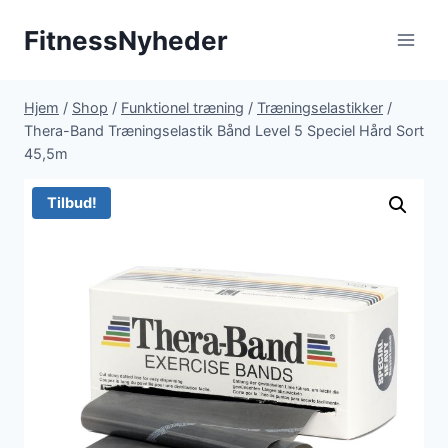
Fortsæt
FitnessNyheder
til
indhold
Hjem
/
Shop
/
Funktionel træning
/
Træningselastikker
/
Thera-Band Træningselastik Bånd Level 5 Speciel Hård Sort
45,5m
Tilbud!