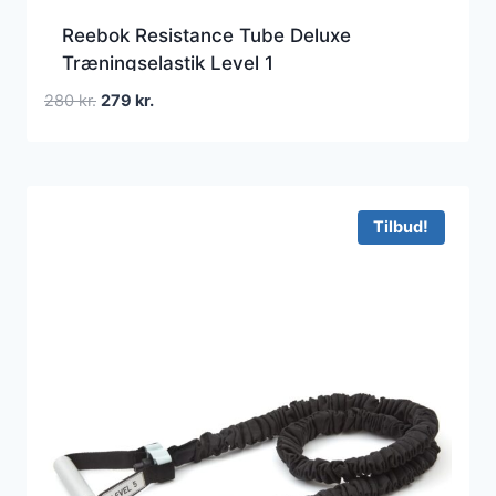
Reebok Resistance Tube Deluxe
Træningselastik Level 1
Den
Den
280
kr.
279
kr.
oprindelige
aktuelle
pris
pris
var:
er:
280 kr..
279 kr..
Tilbud!