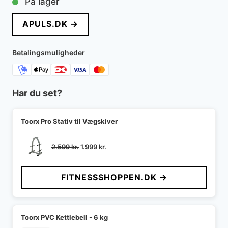
På lager
pris
pris
APULS.DK →
var:
er:
1.839 kr..
1.838 kr..
Betalingsmuligheder
Har du set?
Toorx Pro Stativ til Vægskiver
Den
Den
2.599
kr.
1.999
kr.
oprindelige
aktuelle
pris
pris
FITNESSSHOPPEN.DK →
var:
er:
2.599 kr..
1.999 kr..
Toorx PVC Kettlebell - 6 kg