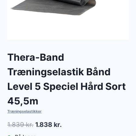
Thera-Band
Træningselastik Bånd
Level 5 Speciel Hård Sort
45,5m
Træningselastikker
Den
Den
1.839
kr.
1.838
kr.
oprindelige
aktuelle