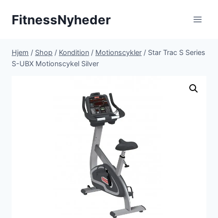
Fortsæt
FitnessNyheder
til
indhold
Hjem
/
Shop
/
Kondition
/
Motionscykler
/
Star Trac S Series
S-UBX Motionscykel Silver