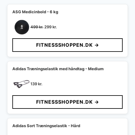
ASG Medicinbold - 6 kg
Den
Den
499
kr.
299
kr.
oprindelige
aktuelle
pris
pris
FITNESSSHOPPEN.DK →
var:
er:
499 kr..
299 kr..
Adidas Træningselastik med håndtag - Medium
139
kr.
FITNESSSHOPPEN.DK →
Adidas Sort Træningselastik - Hård