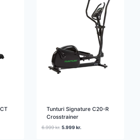
-CT
Tunturi Signature C20-R
Crosstrainer
Den
Den
6.999
kr.
5.999
kr.
oprindelige
aktuelle