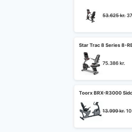
D
53.625
kr.
3
op
pr
va
53
Star Trac 8 Series 8-R
75.386
kr.
Toorx BRX-R3000 Sidd
De
13.999
kr.
10
op
pr