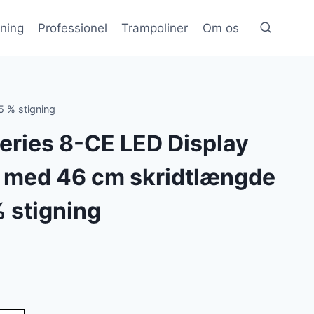
æning
Professionel
Trampoliner
Om os
5 % stigning
Series 8-CE LED Display
r med 46 cm skridtlængde
% stigning