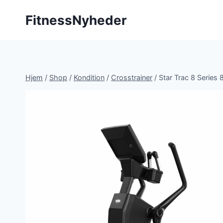
Fortsæt
FitnessNyheder
til
indhold
Hjem
/
Shop
/
Kondition
/
Crosstrainer
/
Star Trac 8 Series