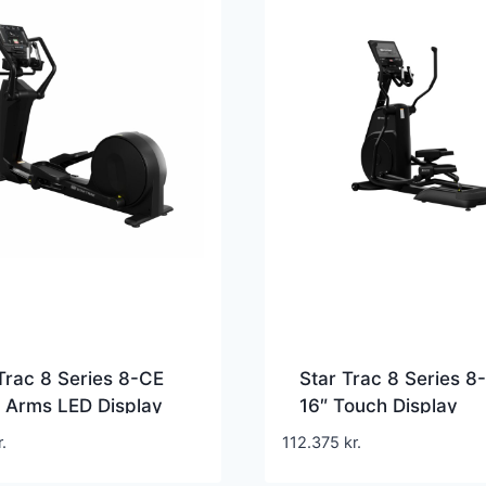
Trac 8 Series 8-CE
Star Trac 8 Series 8
 Arms LED Display
16″ Touch Display
trainer med faste
Crosstrainer
r.
112.375
kr.
 sort