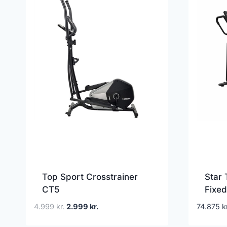
Top Sport Crosstrainer
Star 
CT5
Fixed
Cross
Den
Den
4.999
kr.
2.999
kr.
74.875
k
arme,
oprindelige
aktuelle