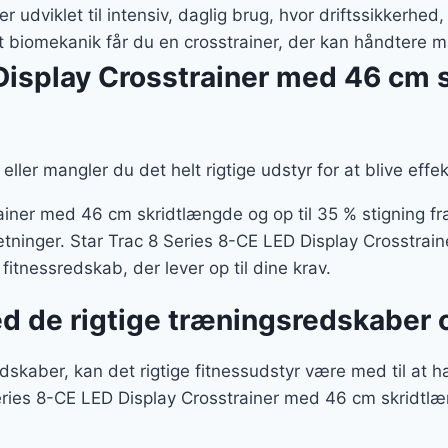
r:
er:
 udviklet til intensiv, daglig brug, hvor driftssikkerhed,
.999 kr..
10.499 kr..
 biomekanik får du en crosstrainer, der kan håndtere 
Display Crosstrainer med 46 cm s
eller mangler du det helt rigtige udstyr for at blive effe
iner med 46 cm skridtlængde og op til 35 % stigning fra
tninger. Star Trac 8 Series 8-CE LED Display Crosstrai
t fitnessredskab, der lever op til dine krav.
ed de rigtige træningsredskaber 
skaber, kan det rigtige fitnessudstyr være med til at 
eries 8-CE LED Display Crosstrainer med 46 cm skridtlæn