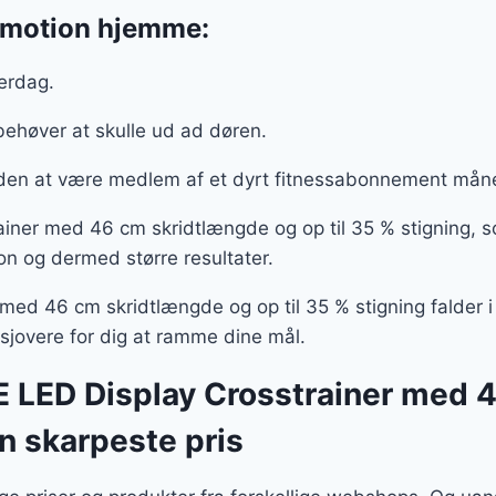
e motion hjemme:
verdag.
behøver at skulle ud ad døren.
uden at være medlem af et dyrt fitnessabonnement må
ainer med 46 cm skridtlængde og op til 35 % stigning, s
on og dermed større resultater.
ed 46 cm skridtlængde og op til 35 % stigning falder i e
 sjovere for dig at ramme dine mål.
CE LED Display Crosstrainer med 
en skarpeste pris