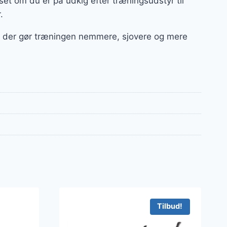
et om du er på udkig efter træningsudstyr til
r.
ør, der gør træningen nemmere, sjovere og mere
Tilbud!