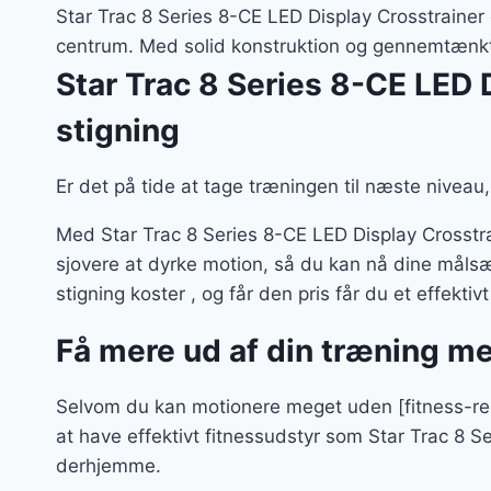
va
Star Trac 8 Series 8-CE LED Display Crosstrainer er
13
centrum. Med solid konstruktion og gennemtænkt
Star Trac 8 Series 8-CE LED 
stigning
Er det på tide at tage træningen til næste niveau, 
Med Star Trac 8 Series 8-CE LED Display Crosstra
sjovere at dyrke motion, så du kan nå dine målsæ
stigning koster , og får den pris får du et effektiv
Få mere ud af din træning m
Selvom du kan motionere meget uden [fitness-red
at have effektivt fitnessudstyr som Star Trac 8 S
derhjemme.