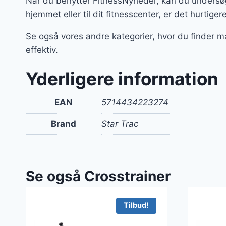
Når du benytter FitnessNyheder, kan du undersøge
hjemmet eller til dit fitnesscenter, er det hurtiger
Se også vores andre kategorier, hvor du finder m
effektiv.
Yderligere information
EAN
5714434223274
Brand
Star Trac
Se også Crosstrainer
Tilbud!