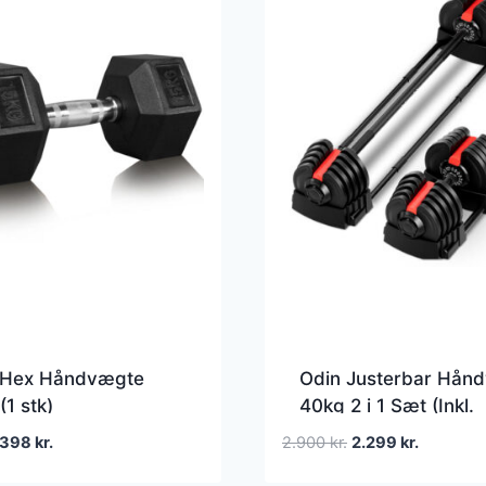
 Hex Håndvægte
Odin Justerbar Hån
(1 stk)
40kg 2 i 1 Sæt (Inkl.
Vægtstang)
Den
Den
Den
Den
398
kr.
2.900
kr.
2.299
kr.
oprindelige
aktuelle
oprindelige
aktuelle