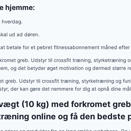
ne hjemme:
k hverdag.
skal ud ad døren.
t betale for et pebret fitnessabonnement måned efte
t greb. Udstyr til crossfit træning, styrketræning og
jem, og det betyder øget motivation og dermed større r
eb. Udstyr til crossfit træning, styrketræning og funk
udstyr, der kan gøre det nemmere for dig at opnå dine må
t (10 kg) med forkromet greb. U
træning online og få den bedste p