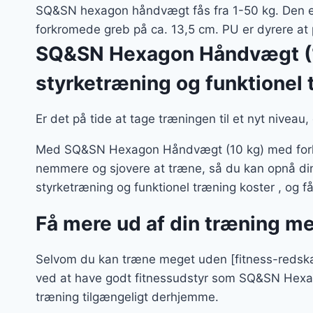
SQ&SN hexagon håndvægt fås fra 1-50 kg. Den er
forkromede greb på ca. 13,5 cm. PU er dyrere at 
SQ&SN Hexagon Håndvægt (10 
styrketræning og funktionel
Er det på tide at tage træningen til et nyt niveau
Med SQ&SN Hexagon Håndvægt (10 kg) med forkrom
nemmere og sjovere at træne, så du kan opnå di
styrketræning og funktionel træning koster , og f
Få mere ud af din træning m
Selvom du kan træne meget uden [fitness-redskabe
ved at have godt fitnessudstyr som SQ&SN Hexago
træning tilgængeligt derhjemme.