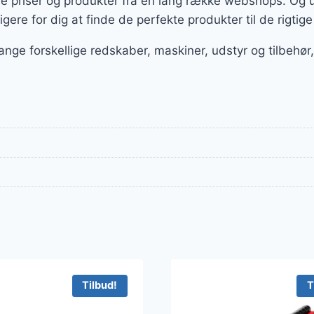
e priser og produkter fra en lang række webshops. Og u
igere for dig at finde de perfekte produkter til de rigtige
ange forskellige redskaber, maskiner, udstyr og tilbeh
Tilbud!
T