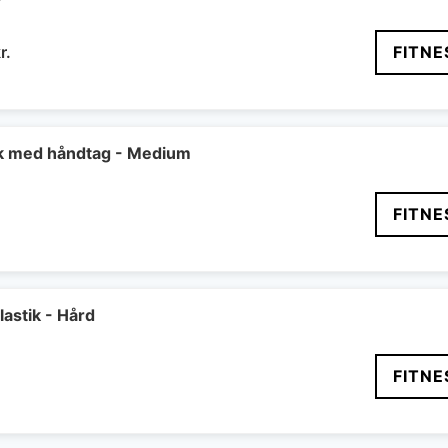
Den
r.
FITNE
delige
aktuelle
pris
er:
r..
299 kr..
ik med håndtag - Medium
FITNE
astik - Hård
FITNE