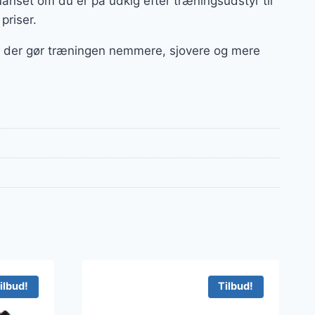
anset om du er på udkig efter træningsudstyr til
 priser.
ør, der gør træningen nemmere, sjovere og mere
ilbud!
Tilbud!