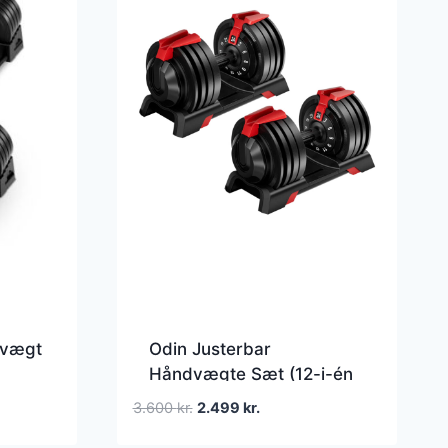
dvægt
Odin Justerbar
Håndvægte Sæt (12-i-én
håndvægt) 2 stk 24kg
Den
Den
3.600
kr.
2.499
kr.
oprindelige
aktuelle