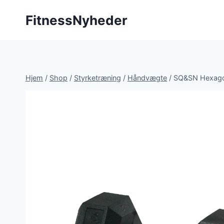
Fortsæt
FitnessNyheder
til
indhold
Hjem
/
Shop
/
Styrketræning
/
Håndvægte
/
SQ&SN Hexagon 