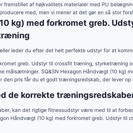
 fremstillet af højkvalitets materialer med PU belægn
producere med, men vi mener at det gør en så stor fors
kg) med forkromet greb. Udstyr 
 træning
, eller leder du efter det helt perfekte udstyr for at kom
et greb. Udstyr til crossfit træning, styrketræning o
ne målsætninger. SQ&SN Hexagon Håndvægt (10 kg) med f
år den pris får du et godt træningsredskab, der lever op 
ed de korrekte træningsredskabe
r, kan det rigtige fitnessudstyr være med til at forbe
n Håndvægt (10 kg) med forkromet greb. Udstyr til cros