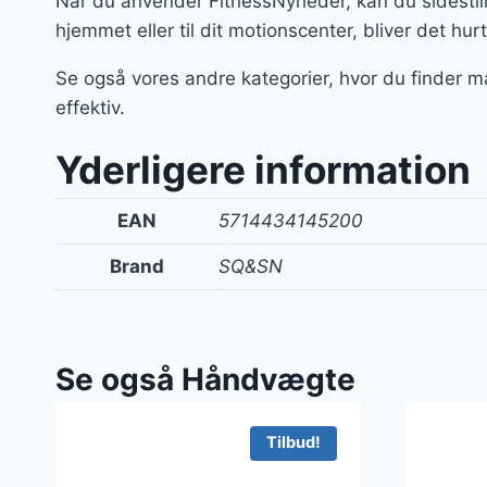
Når du anvender FitnessNyheder, kan du sidestill
hjemmet eller til dit motionscenter, bliver det hurt
Se også vores andre kategorier, hvor du finder m
effektiv.
Yderligere information
EAN
5714434145200
Brand
SQ&SN
Se også Håndvægte
Tilbud!