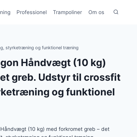
æning
Professionel
Trampoliner
Om os
, styrketræning og funktionel træning
gon Håndvægt (10 kg)
 greb. Udstyr til crossfit
rketræning og funktionel
åndvægt (10 kg) med forkromet greb – det