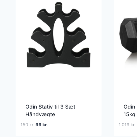
Odin Stativ til 3 Sæt
Odin
Håndvægte
15kg 
Den
Den
150
kr.
99
kr.
1.019
kr.
oprindelige
aktuelle