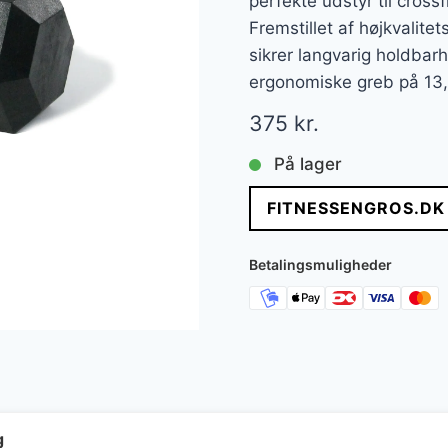
perfekte udstyr til cross
Fremstillet af højkvalit
sikrer langvarig holdbar
ergonomiske greb på 13,
375
kr.
På lager
FITNESSENGROS.DK
Betalingsmuligheder
g