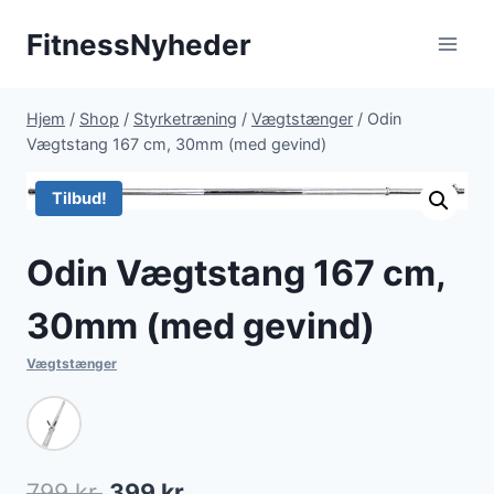
Fortsæt
FitnessNyheder
til
indhold
Hjem
/
Shop
/
Styrketræning
/
Vægtstænger
/
Odin
Vægtstang 167 cm, 30mm (med gevind)
Tilbud!
Odin Vægtstang 167 cm,
30mm (med gevind)
Vægtstænger
Den
Den
799
kr.
399
kr.