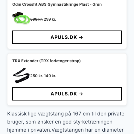
Odin Crossfit ABS Gymnastikringe Plast - Grøn
Den
Den
599
kr.
299
kr.
oprindelige
aktuelle
pris
pris
APULS.DK →
var:
er:
599 kr..
299 kr..
TRX Extender (TRX forlænger strop)
Den
Den
250
kr.
149
kr.
oprindelige
aktuelle
pris
pris
APULS.DK →
var:
er:
250 kr..
149 kr..
Klassisk lige vægtstang på 167 cm til den private
bruger, som ønsker en god styrketræningen
hjemme i privaten.Vægtstangen har en diameter