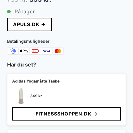
oprindelige
aktuelle
På lager
pris
pris
APULS.DK →
var:
er:
799 kr..
399 kr..
Betalingsmuligheder
Har du set?
Adidas Yogamåtte Taske
349
kr.
FITNESSSHOPPEN.DK →