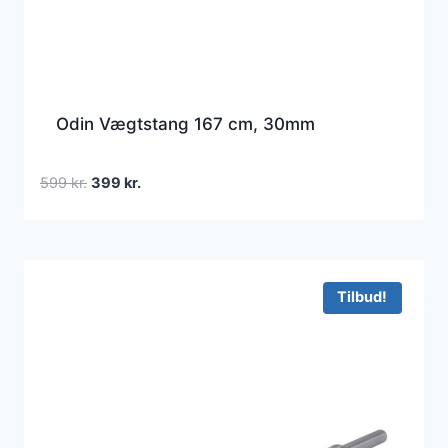
Odin Vægtstang 167 cm, 30mm
Den
Den
599
kr.
399
kr.
oprindelige
aktuelle
pris
pris
var:
er:
599 kr..
399 kr..
Tilbud!