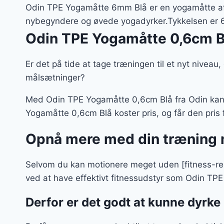
var:
Odin TPE Yogamåtte 6mm Blå er en yogamåtte af h
129 kr
nybegyndere og øvede yogadyrker.Tykkelsen er 
Odin TPE Yogamåtte 0,6cm B
Er det på tide at tage træningen til et nyt niveau
målsætninger?
Med Odin TPE Yogamåtte 0,6cm Blå fra Odin kan d
Yogamåtte 0,6cm Blå koster pris, og får den pris f
Opnå mere med din træning 
Selvom du kan motionere meget uden [fitness-red
ved at have effektivt fitnessudstyr som Odin T
Derfor er det godt at kunne dyrk