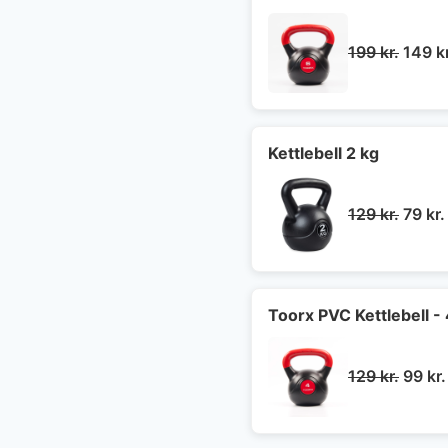
Den
199
kr.
149
k
oprin
pris
var:
199 kr
Kettlebell 2 kg
Den
129
kr.
79
kr.
oprin
pris
var:
129 kr
Toorx PVC Kettlebell - 
Den
129
kr.
99
kr.
oprin
pris