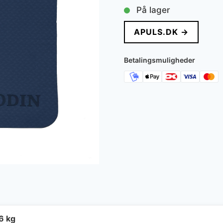
oprindelige
aktue
På lager
pris
pris
APULS.DK →
var:
er:
329 kr..
199 k
Betalingsmuligheder
6 kg