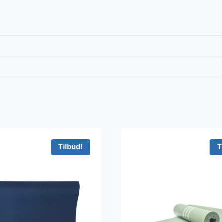
Tilbud!
T