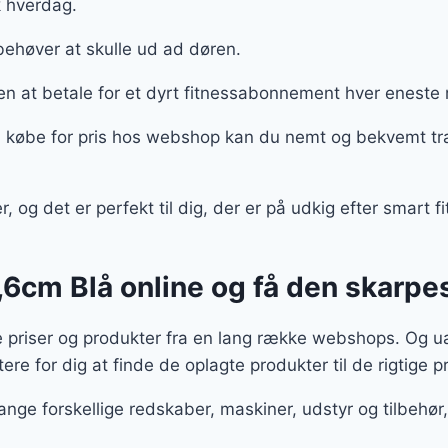
k hverdag.
behøver at skulle ud ad døren.
 at betale for et dyrt fitnessabonnement hver enest
øbe for pris hos webshop kan du nemt og bekvemt træn
g det er perfekt til dig, der er på udkig efter smart fi
6cm Blå online og få den skarpes
e priser og produkter fra en lang række webshops. Og ua
tere for dig at finde de oplagte produkter til de rigtige p
ange forskellige redskaber, maskiner, udstyr og tilbeh