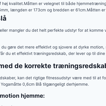
er:
øj kvalitet.Måtten er velegnet til både hjemmetræning
..
99 kr..
6mm, længden er 173cm og bredden er 61cm.Måtten er s
lå
, eller mangler du det helt perfekte udstyr for at komme 
u gøre det mere effektivt og sjovere at dyrke motion,
år du et effektivt træningsredskab, der lever op til din
med de korrekte træningsredska
skaber, kan det rigtige fitnessudstyr være med til at f
PE Yogamåtte 0,6cm Blå tilgængeligt derhjemme.
e motion hjemme: