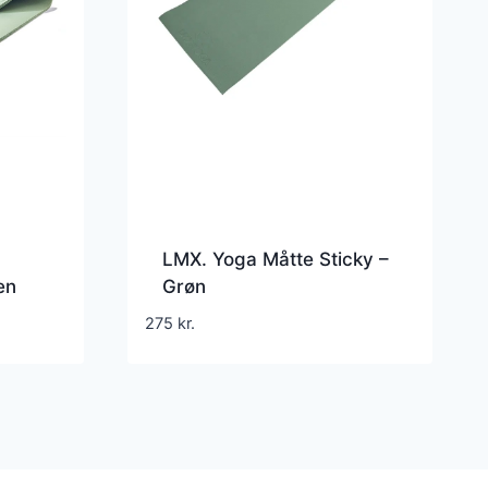
LMX. Yoga Måtte Sticky –
en
Grøn
275
kr.