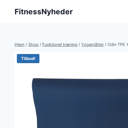
Fortsæt
FitnessNyheder
til
indhold
Hjem
/
Shop
/
Funktionel træning
/
Yogamåtter
/
Odin TPE 
Tilbud!