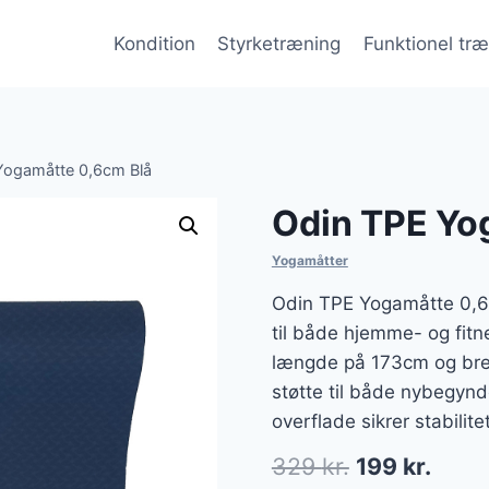
Kondition
Styrketræning
Funktionel tr
Yogamåtte 0,6cm Blå
Odin TPE Yo
Yogamåtter
Odin TPE Yogamåtte 0,6c
til både hjemme- og fit
længde på 173cm og bred
støtte til både nybegynd
overflade sikrer stabilite
Den
Den
329
kr.
199
kr.