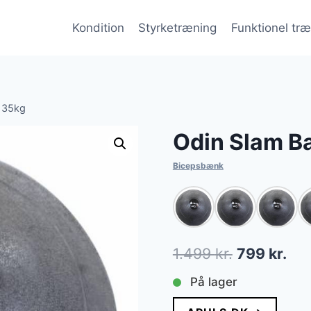
Kondition
Styrketræning
Funktionel tr
l 35kg
Odin Slam Ba
Bicepsbænk
Den
De
1.499
kr.
799
kr.
oprindelig
akt
På lager
pris
pri