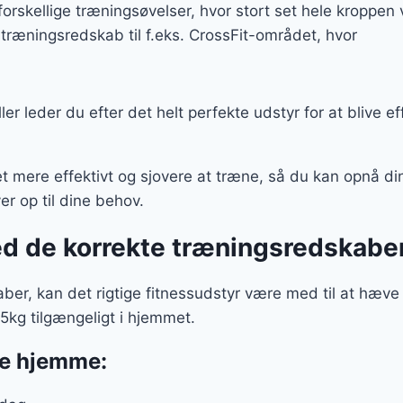
orskellige træningsøvelser, hvor stort set hele kroppen v
..
79 kr..
 træningsredskab til f.eks. CrossFit-området, hvor
ller leder du efter det helt perfekte udstyr for at blive e
 mere effektivt og sjovere at træne, så du kan opnå di
ver op til dine behov.
ed de korrekte træningsredskabe
r, kan det rigtige fitnessudstyr være med til at hæve 
35kg tilgængeligt i hjemmet.
ne hjemme: