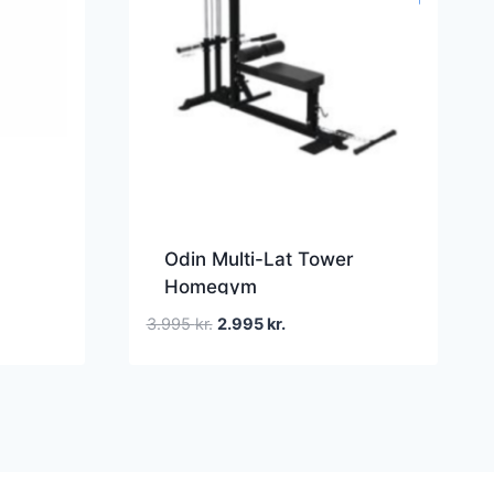
Odin Multi-Lat Tower
Homegym
Den
Den
3.995
kr.
2.995
kr.
oprindelige
aktuelle
pris
pris
var:
er:
3.995 kr..
2.995 kr..