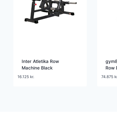
Inter Atletika Row
gym8
Machine Black
Row 
rygmaskine til øvre ryg
16.125
kr.
74.875
k
250 kg