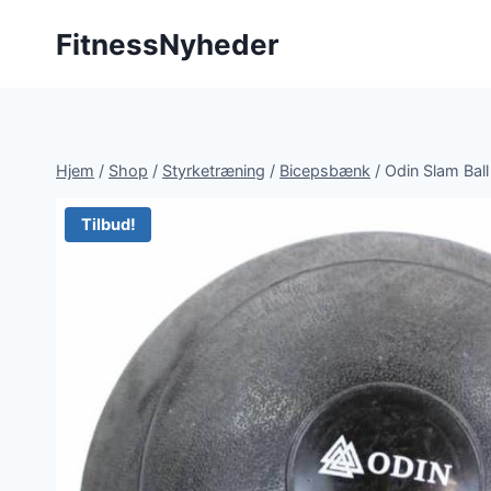
Fortsæt
FitnessNyheder
til
indhold
Hjem
/
Shop
/
Styrketræning
/
Bicepsbænk
/
Odin Slam Bal
Tilbud!