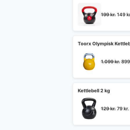
Den
199
kr.
149
k
oprin
pris
var:
199 kr
Toorx Olympisk Kettleb
Den
1.099
kr.
89
opr
pris
var:
1.09
Kettlebell 2 kg
Den
129
kr.
79
kr.
oprin
pris
var: