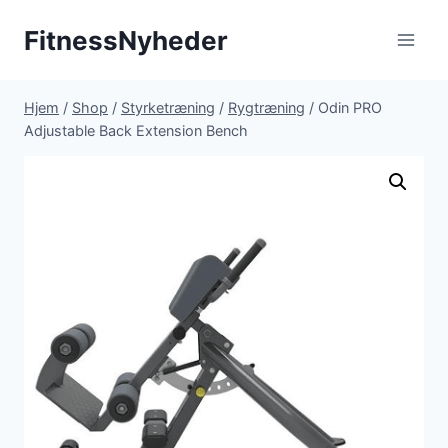
Fortsæt
FitnessNyheder
til
indhold
Hjem
/
Shop
/
Styrketræning
/
Rygtræning
/
Odin PRO
Adjustable Back Extension Bench