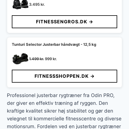
3.495
kr.
FITNESSENGROS.DK →
Tunturi Selector Justerbar håndvægt - 12,5 kg
Den
Den
1.499
kr.
999
kr.
oprindelige
aktuelle
pris
pris
FITNESSSHOPPEN.DK →
var:
er:
1.499 kr..
999 kr..
Professionel justerbar rygtræner fra Odin PRO,
der giver en effektiv træning af ryggen. Den
kraftige kvalitet sikrer høj stabilitet og gør den
velegnet til kommercielle fitnesscentre og diverse
motionsrum. Fordelen ved en justerbar rygtræner