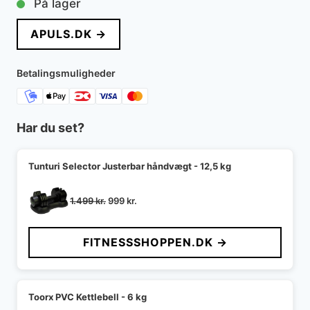
På lager
pris
pris
APULS.DK →
var:
er:
1.400 kr..
999 kr..
Betalingsmuligheder
Har du set?
Tunturi Selector Justerbar håndvægt - 12,5 kg
Den
Den
1.499
kr.
999
kr.
oprindelige
aktuelle
pris
pris
FITNESSSHOPPEN.DK →
var:
er:
1.499 kr..
999 kr..
Toorx PVC Kettlebell - 6 kg