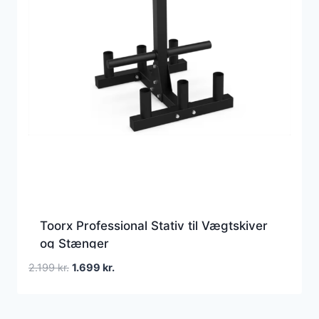
Toorx Professional Stativ til Vægtskiver
og Stænger
Den
Den
2.199
kr.
1.699
kr.
oprindelige
aktuelle
pris
pris
var:
er: