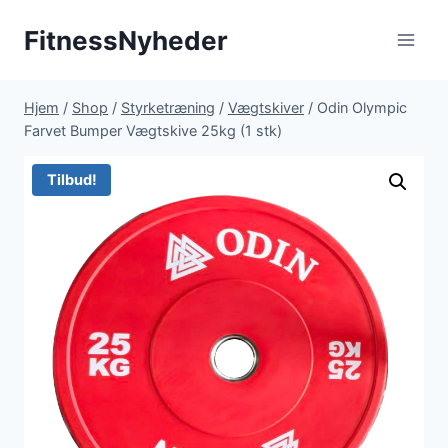
Fortsæt
FitnessNyheder
til
indhold
Hjem
/
Shop
/
Styrketræning
/
Vægtskiver
/
Odin Olympic
Farvet Bumper Vægtskive 25kg (1 stk)
Tilbud!