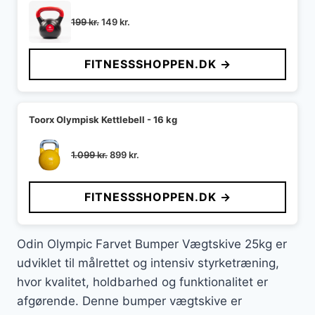
Den
Den
199
kr.
149
kr.
oprindelige
aktuelle
pris
pris
FITNESSSHOPPEN.DK →
var:
er:
199 kr..
149 kr..
Toorx Olympisk Kettlebell - 16 kg
Den
Den
1.099
kr.
899
kr.
oprindelige
aktuelle
pris
pris
FITNESSSHOPPEN.DK →
var:
er:
1.099 kr..
899 kr..
Odin Olympic Farvet Bumper Vægtskive 25kg er
udviklet til målrettet og intensiv styrketræning,
hvor kvalitet, holdbarhed og funktionalitet er
afgørende. Denne bumper vægtskive er