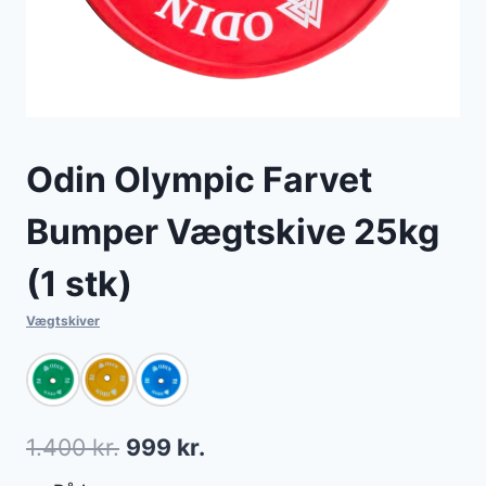
Odin Olympic Farvet
Bumper Vægtskive 25kg
(1 stk)
Vægtskiver
Den
Den
1.400
kr.
999
kr.
oprindelige
aktuelle