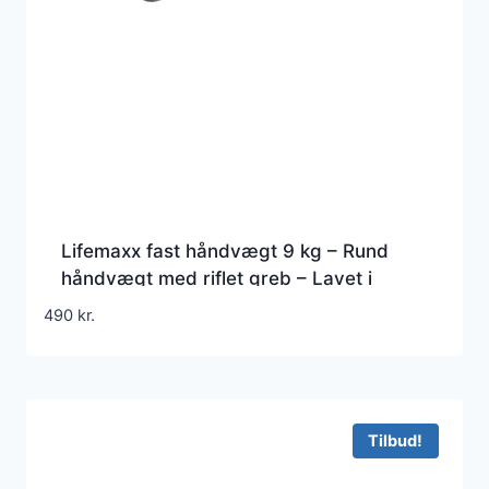
Lifemaxx fast håndvægt 9 kg – Rund
håndvægt med riflet greb – Lavet i
støbejern beklædt med gummi – Til
490
kr.
crossfit og styrketræning
Tilbud!