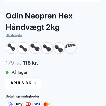
Odin Neopren Hex
Håndvægt 2kg
Håndvægte
Den
Den
179
kr.
118
kr.
oprindelige
aktuelle
På lager
pris
pris
APULS.DK →
var:
er:
179 kr..
118 kr..
Betalingsmuligheder