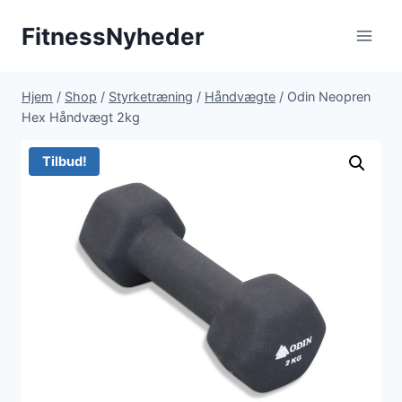
Fortsæt
FitnessNyheder
til
indhold
Hjem
/
Shop
/
Styrketræning
/
Håndvægte
/
Odin Neopren
Hex Håndvægt 2kg
Tilbud!