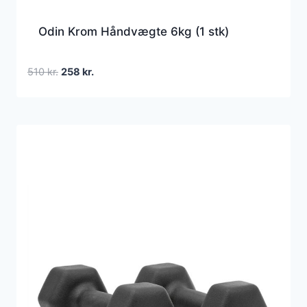
Odin Krom Håndvægte 6kg (1 stk)
Den
Den
510
kr.
258
kr.
oprindelige
aktuelle
pris
pris
var:
er:
510 kr..
258 kr..