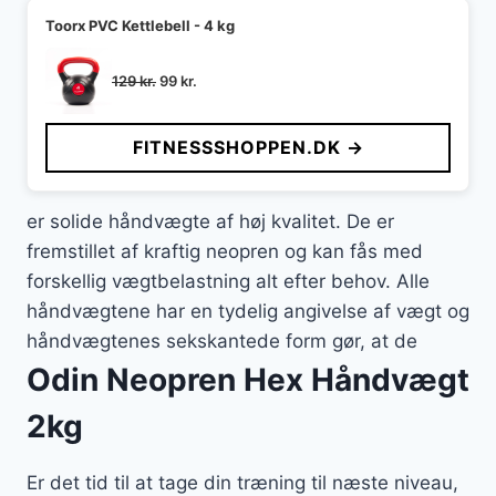
Toorx PVC Kettlebell - 4 kg
Den
Den
129
kr.
99
kr.
oprindelige
aktuelle
pris
pris
FITNESSSHOPPEN.DK →
var:
er:
129 kr..
99 kr..
er solide håndvægte af høj kvalitet. De er
fremstillet af kraftig neopren og kan fås med
forskellig vægtbelastning alt efter behov. Alle
håndvægtene har en tydelig angivelse af vægt og
håndvægtenes sekskantede form gør, at de
Odin Neopren Hex Håndvægt
2kg
Er det tid til at tage din træning til næste niveau,