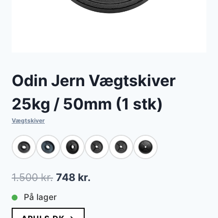
Odin Jern Vægtskiver
25kg / 50mm (1 stk)
Vægtskiver
Den
Den
1.500
kr.
748
kr.
oprindelige
aktuelle
På lager
pris
pris