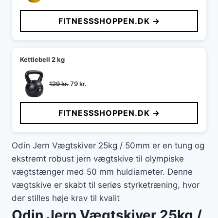
oprindelige
aktuelle
pris
pris
FITNESSSHOPPEN.DK →
var:
er:
1.099 kr..
899 kr..
Kettlebell 2 kg
Den
Den
129
kr.
79
kr.
oprindelige
aktuelle
pris
pris
FITNESSSHOPPEN.DK →
var:
er:
129 kr..
79 kr..
Odin Jern Vægtskiver 25kg / 50mm er en tung og
ekstremt robust jern vægtskive til olympiske
vægtstænger med 50 mm huldiameter. Denne
vægtskive er skabt til seriøs styrketræning, hvor
der stilles høje krav til kvalit
Odin Jern Vægtskiver 25kg /