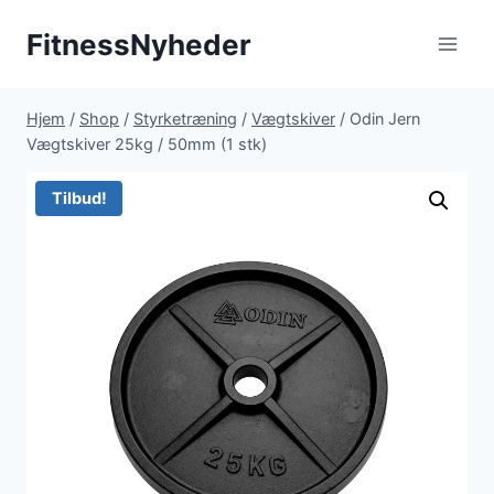
Fortsæt
FitnessNyheder
til
indhold
Hjem
/
Shop
/
Styrketræning
/
Vægtskiver
/
Odin Jern
Vægtskiver 25kg / 50mm (1 stk)
Tilbud!