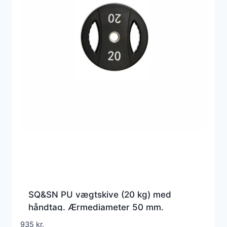
SQ&SN PU vægtskive (20 kg) med
håndtag. Ærmediameter 50 mm.
Slidstærk og holdbar – perfekt til crossfit
935
kr.