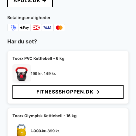
APULS.DK →
var:
er:
1.500 kr..
748 kr..
Betalingsmuligheder
Har du set?
Toorx PVC Kettlebell - 6 kg
Den
Den
199
kr.
149
kr.
oprindelige
aktuelle
pris
pris
FITNESSSHOPPEN.DK →
var:
er:
199 kr..
149 kr..
Toorx Olympisk Kettlebell - 16 kg
Den
Den
1.099
kr.
899
kr.