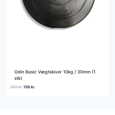
Odin Basic Vægtskiver 10kg / 30mm (1
stk)
Den
Den
299
kr.
158
kr.
oprindelige
aktuelle
pris
pris
var:
er:
299 kr..
158 kr..