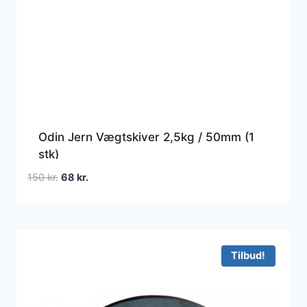
Odin Jern Vægtskiver 2,5kg / 50mm (1
stk)
Den
Den
150
kr.
68
kr.
oprindelige
aktuelle
pris
pris
var:
er:
150 kr..
68 kr..
Tilbud!