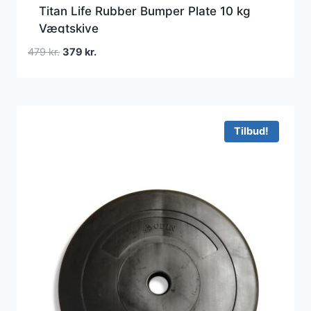
Titan Life Rubber Bumper Plate 10 kg
Vægtskive
Den
Den
479
kr.
379
kr.
oprindelige
aktuelle
pris
pris
var:
er:
479 kr..
379 kr..
Tilbud!