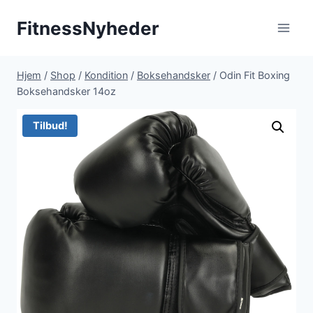
Fortsæt
FitnessNyheder
til
indhold
Hjem
/
Shop
/
Kondition
/
Boksehandsker
/
Odin Fit Boxing
Boksehandsker 14oz
Tilbud!