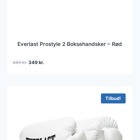
Everlast Prostyle 2 Boksehandsker – Rød
Den
Den
449
kr.
349
kr.
oprindelige
aktuelle
pris
pris
var:
er:
449 kr..
349 kr..
Tilbud!