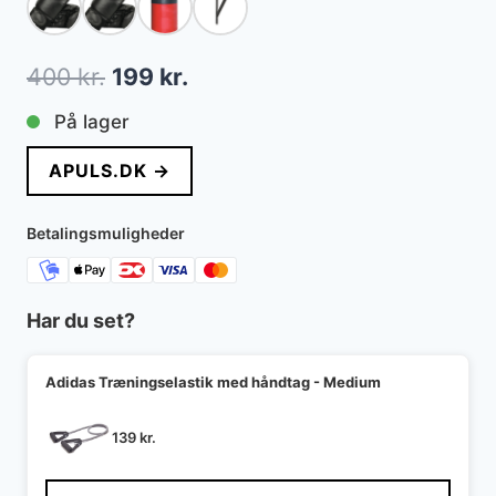
Den
Den
400
kr.
199
kr.
oprindelige
aktuelle
På lager
pris
pris
APULS.DK →
var:
er:
400 kr..
199 kr..
Betalingsmuligheder
Har du set?
Adidas Træningselastik med håndtag - Medium
139
kr.