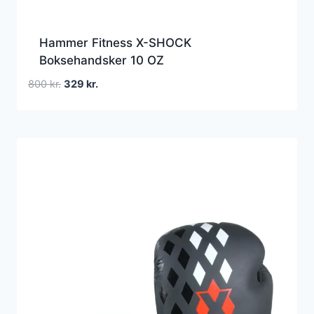
Hammer Fitness X-SHOCK
Boksehandsker 10 OZ
Den
Den
800
kr.
329
kr.
oprindelige
aktuelle
pris
pris
var:
er:
800 kr..
329 kr..