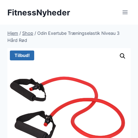
Fortsæt
FitnessNyheder
til
indhold
Hjem
/
Shop
/
Odin Exertube Træningselastik Niveau 3
Hård Rød
Tilbud!