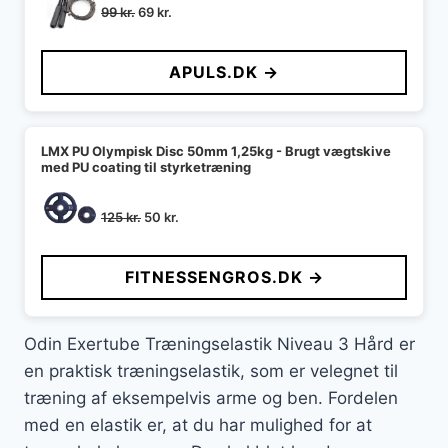
Den
Den
99
kr.
69
kr.
oprindelige
aktuelle
pris
pris
APULS.DK →
var:
er:
99 kr..
69 kr..
LMX PU Olympisk Disc 50mm 1,25kg - Brugt vægtskive
med PU coating til styrketræning
Den
Den
125
kr.
50
kr.
oprindelige
aktuelle
pris
pris
FITNESSENGROS.DK →
var:
er:
125 kr..
50 kr..
Odin Exertube Træningselastik Niveau 3 Hård er
en praktisk træningselastik, som er velegnet til
træning af eksempelvis arme og ben. Fordelen
med en elastik er, at du har mulighed for at