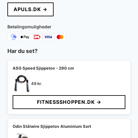
pris
pris
APULS.DK →
var:
er:
129 kr..
64 kr..
Betalingsmuligheder
Har du set?
ASG Speed Sjippetov - 290 cm
49
kr.
FITNESSSHOPPEN.DK →
Odin Stålwire Sjippetov Aluminium Sort