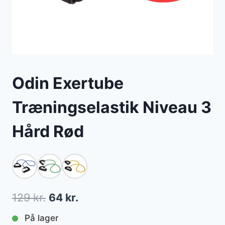
Odin Exertube
Træningselastik Niveau 3
Hård Rød
Den
Den
129
kr.
64
kr.
oprindelige
aktuelle
På lager