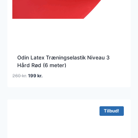
Odin Latex Træningselastik Niveau 3
Hård Rød (6 meter)
Den
Den
260
kr.
199
kr.
oprindelige
aktuelle
pris
pris
var:
er:
260 kr..
199 kr..
Tilbud!