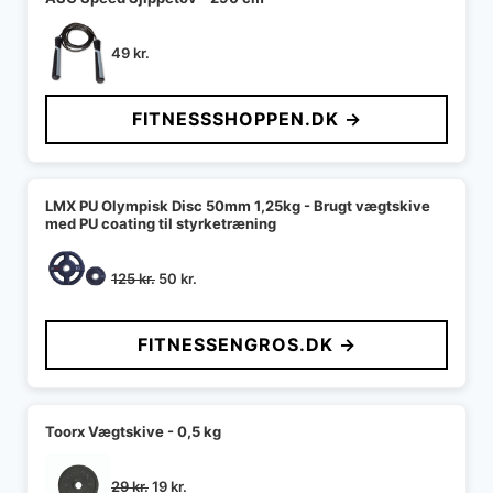
49
kr.
FITNESSSHOPPEN.DK →
LMX PU Olympisk Disc 50mm 1,25kg - Brugt vægtskive
med PU coating til styrketræning
Den
Den
125
kr.
50
kr.
oprindelige
aktuelle
pris
pris
FITNESSENGROS.DK →
var:
er:
125 kr..
50 kr..
Toorx Vægtskive - 0,5 kg
Den
Den
29
kr.
19
kr.