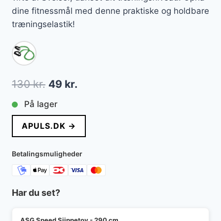
dine fitnessmål med denne praktiske og holdbare
træningselastik!
Den
Den
130
kr.
49
kr.
oprindelige
aktuelle
På lager
pris
pris
APULS.DK →
var:
er:
130 kr..
49 kr..
Betalingsmuligheder
Har du set?
ASG Speed Sjippetov - 290 cm