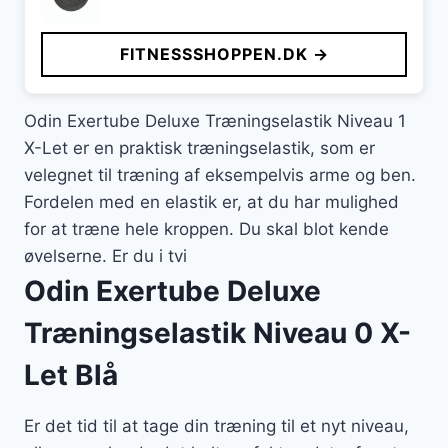
oprindelige
aktuelle
pris
pris
FITNESSSHOPPEN.DK →
var:
er:
29 kr..
19 kr..
Odin Exertube Deluxe Træningselastik Niveau 1
X-Let er en praktisk træningselastik, som er
velegnet til træning af eksempelvis arme og ben.
Fordelen med en elastik er, at du har mulighed
for at træne hele kroppen. Du skal blot kende
øvelserne. Er du i tvi
Odin Exertube Deluxe
Træningselastik Niveau 0 X-
Let Blå
Er det tid til at tage din træning til et nyt niveau,