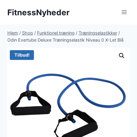
Fortsæt
FitnessNyheder
til
indhold
Hjem
/
Shop
/
Funktionel træning
/
Træningselastikker
/
Odin Exertube Deluxe Træningselastik Niveau 0 X-Let Blå
Tilbud!