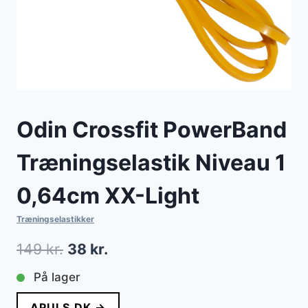
Odin Crossfit PowerBand
Træningselastik Niveau 1
0,64cm XX-Light
Træningselastikker
Den
Den
149
kr.
38
kr.
oprindelige
aktuelle
På lager
pris
pris
APULS.DK →