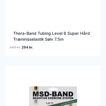
Thera-Band Tubing Level 6 Super Hård
Træningselastik Sølv 7,5m
Den
Den
349
kr.
294
kr.
oprindelige
aktuelle
pris
pris
var:
er:
349 kr..
294 kr..