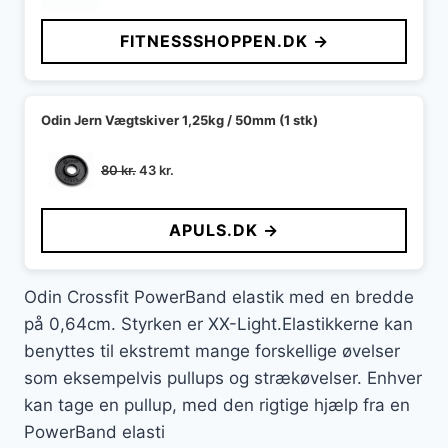
oprindelige
aktuelle
pris
pris
FITNESSSHOPPEN.DK →
var:
er:
29 kr..
19 kr..
Odin Jern Vægtskiver 1,25kg / 50mm (1 stk)
Den
Den
80
kr.
43
kr.
oprindelige
aktuelle
pris
pris
APULS.DK →
var:
er:
80 kr..
43 kr..
Odin Crossfit PowerBand elastik med en bredde
på 0,64cm. Styrken er XX-Light.Elastikkerne kan
benyttes til ekstremt mange forskellige øvelser
som eksempelvis pullups og strækøvelser. Enhver
kan tage en pullup, med den rigtige hjælp fra en
PowerBand elasti