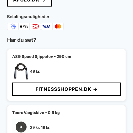
var:
er:
149 kr..
38 kr..
Betalingsmuligheder
Har du set?
ASG Speed Sjippetov - 290 cm
49
kr.
FITNESSSHOPPEN.DK →
Toorx Vægtskive - 0,5 kg
Den
Den
29
kr.
19
kr.