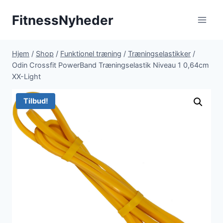
Fortsæt
FitnessNyheder
til
indhold
Hjem
/
Shop
/
Funktionel træning
/
Træningselastikker
/
Odin Crossfit PowerBand Træningselastik Niveau 1 0,64cm
XX-Light
Tilbud!