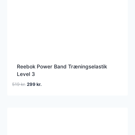
Reebok Power Band Træningselastik
Level 3
Den
Den
519
kr.
299
kr.
oprindelige
aktuelle
pris
pris
var:
er:
519 kr..
299 kr..