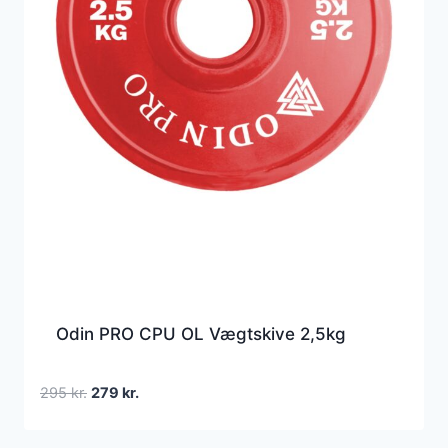
Odin PRO CPU OL Vægtskive 2,5kg
Den
Den
295
kr.
279
kr.
oprindelige
aktuelle
pris
pris