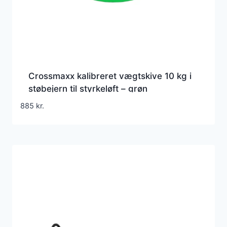
Crossmaxx kalibreret vægtskive 10 kg i
støbejern til styrkeløft – grøn
885
kr.