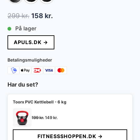
Den
Den
299
kr.
158
kr.
oprindelige
aktuelle
På lager
pris
pris
APULS.DK →
var:
er:
299 kr..
158 kr..
Betalingsmuligheder
Har du set?
Toorx PVC Kettlebell - 6 kg
Den
Den
199
kr.
149
kr.
oprindelige
aktuelle
pris
pris
FITNESSSHOPPEN.DK →
var:
er: