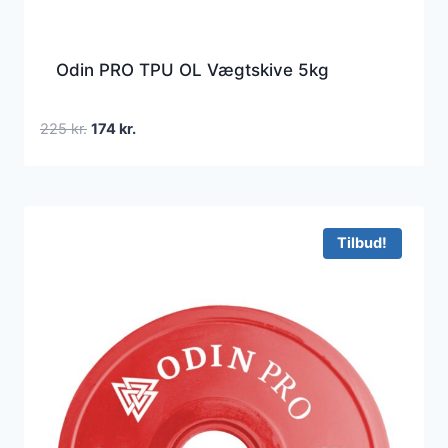
Odin PRO TPU OL Vægtskive 5kg
Den
Den
225
kr.
174
kr.
oprindelige
aktuelle
pris
pris
var:
er:
225 kr..
174 kr..
Tilbud!