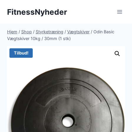
Fortsæt
FitnessNyheder
til
indhold
Hjem
/
Shop
/
Styrketræning
/
Vægtskiver
/
Odin Basic
Vægtskiver 10kg / 30mm (1 stk)
Tilbud!