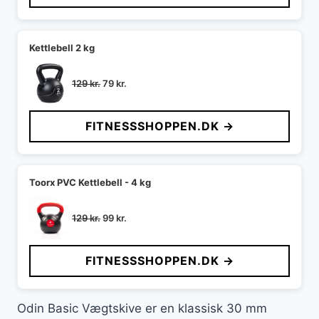
199 kr..
149 kr..
Kettlebell 2 kg
Den
Den
129
kr.
79
kr.
oprindelige
aktuelle
pris
pris
FITNESSSHOPPEN.DK →
var:
er:
129 kr..
79 kr..
Toorx PVC Kettlebell - 4 kg
Den
Den
129
kr.
99
kr.
oprindelige
aktuelle
pris
pris
FITNESSSHOPPEN.DK →
var:
er:
129 kr..
99 kr..
Odin Basic Vægtskive er en klassisk 30 mm