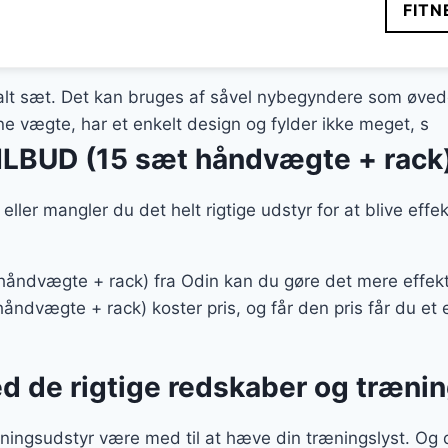
FITN
alt sæt. Det kan bruges af såvel nybegyndere som øvede
ine vægte, har et enkelt design og fylder ikke meget, s
LBUD (15 sæt håndvægte + rack
eller mangler du det helt rigtige udstyr for at blive effe
dvægte + rack) fra Odin kan du gøre det mere effektiv
vægte + rack) koster pris, og får den pris får du et ef
ed de rigtige redskaber og træni
ningsudstyr være med til at hæve din træningslyst. Og 