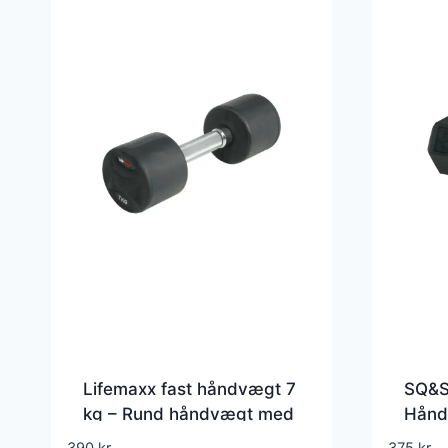
Lifemaxx fast håndvægt 7
SQ&S
kg – Rund håndvægt med
Hånd
riflet greb – Lavet i
forkr
390
kr.
375
kr.