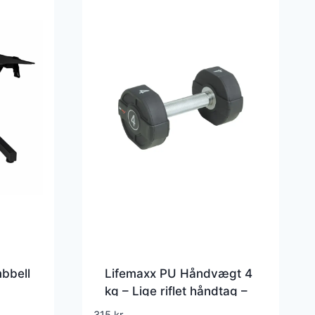
bbell
Lifemaxx PU Håndvægt 4
kg – Lige riflet håndtag –
bare
Udstyr til crossfit,
315
kr.