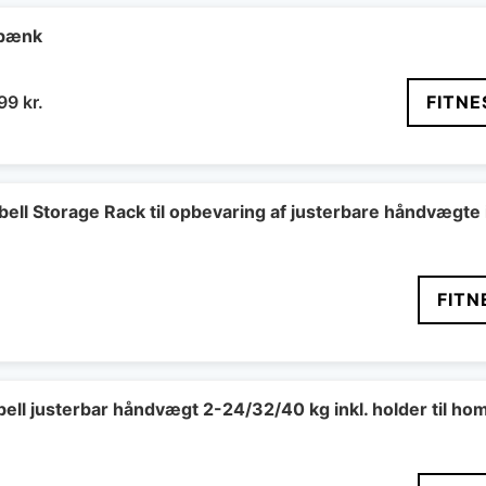
dbænk
n
Den
999
kr.
FITNE
indelige
aktuelle
pris
er:
99 kr..
2.999 kr..
ell Storage Rack til opbevaring af justerbare håndvægte
FITN
ll justerbar håndvægt 2-24/32/40 kg inkl. holder til h