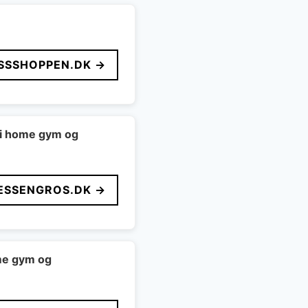
SSSHOPPEN.DK →
 i home gym og
ESSENGROS.DK →
ome gym og