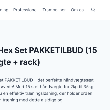
æning
Professionel
Trampoliner
Om os
Hex Set PAKKETILBUD (15
te + rack)
Set PAKKETILBUD – det perfekte håndvægtesæt
 øvede! Med 15 sæt håndvægte fra 2kg til 35kg
r du en effektiv træningsløsning, der holder orden
in træning med dette alsidige og