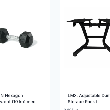
N Hexagon
LMX. Adjustable Dum
vægt (10 kg) med
Storage Rack til
omet greb. Udstyr til
opbevaring af juster
2.895
kr.