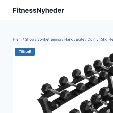
Fortsæt
FitnessNyheder
til
indhold
Hjem
/
Shop
/
Styrketræning
/
Håndvægte
/
Odin 545kg He
Tilbud!