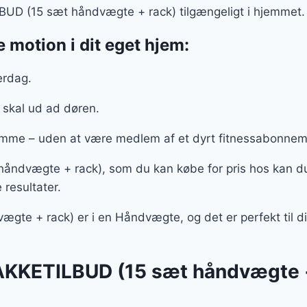
BUD (15 sæt håndvægte + rack) tilgængeligt i hjemmet
 motion i dit eget hjem:
verdag.
e skal ud ad døren.
mme – uden at være medlem af et dyrt fitnessabonne
dvægte + rack), som du kan købe for pris hos kan du 
 resultater.
e + rack) er i en Håndvægte, og det er perfekt til dig
AKKETILBUD (15 sæt håndvægte + 