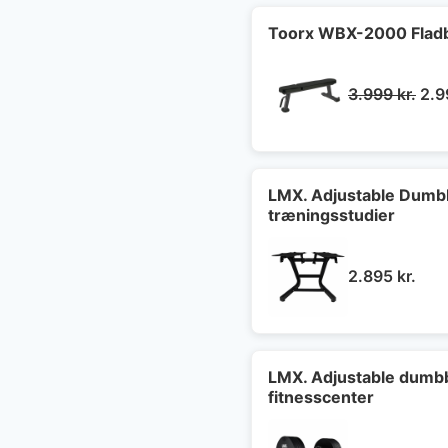
Toorx WBX-2000 Fla
De
3.999
kr.
2.
opr
pris
var:
3.9
LMX. Adjustable Dumbb
træningsstudier
2.895
kr.
LMX. Adjustable dumbbe
fitnesscenter