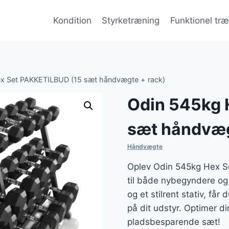
Kondition
Styrketræning
Funktionel tr
x Set PAKKETILBUD (15 sæt håndvægte + rack)
Odin 545kg 
sæt håndvæg
Håndvægte
Oplev Odin 545kg Hex 
til både nybegyndere og
og et stilrent stativ, få
på dit udstyr. Optimer d
pladsbesparende sæt!