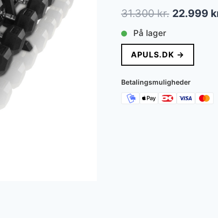
Den
31.300
kr.
22.999
k
oprindeli
På lager
pris
APULS.DK →
var:
31.300 kr
Betalingsmuligheder