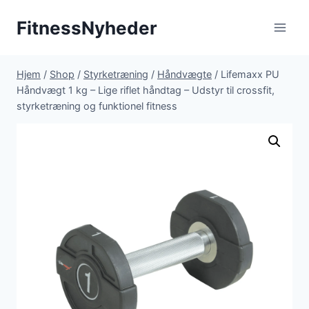
Fortsæt
FitnessNyheder
til
indhold
Hjem
/
Shop
/
Styrketræning
/
Håndvægte
/
Lifemaxx PU
Håndvægt 1 kg – Lige riflet håndtag – Udstyr til crossfit,
styrketræning og funktionel fitness