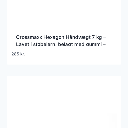
Crossmaxx Hexagon Håndvægt 7 kg –
Lavet i støbejern, belagt med gummi –
Riflet håndtag for godt greb – Til crossfit
285
kr.
og styrketræning