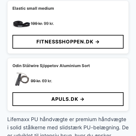
Elastic small medium
Den
Den
199
kr.
99
kr.
oprindelige
aktuelle
pris
pris
FITNESSSHOPPEN.DK →
var:
er:
199 kr..
99 kr..
Odin Stålwire Sjippetov Aluminium Sort
Den
Den
99
kr.
69
kr.
oprindelige
aktuelle
pris
pris
APULS.DK →
var:
er:
99 kr..
69 kr..
Lifemaxx PU håndvægte er premium håndvægte
i solid stålkerne med slidstærk PU-belægning. De
er udviklet til intensiv brug, hvor du ønsker