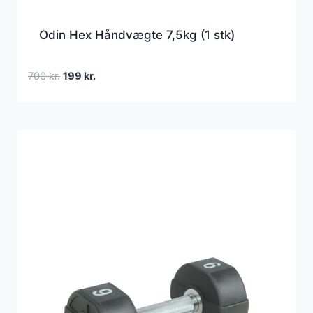
Odin Hex Håndvægte 7,5kg (1 stk)
Den
Den
700
kr.
199
kr.
oprindelige
aktuelle
pris
pris
var:
er:
700 kr..
199 kr..