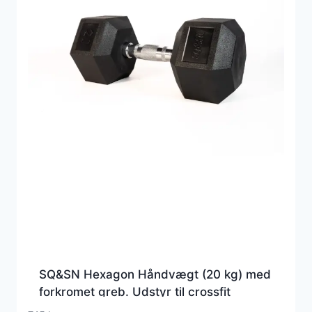
SQ&SN Hexagon Håndvægt (20 kg) med
forkromet greb. Udstyr til crossfit
træning, styrketræning og funktionel