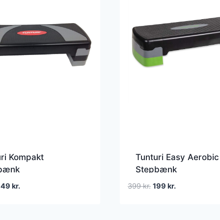
ri Kompakt
Tunturi Easy Aerobic
bænk
Stepbænk
en
Den
Den
Den
349
kr.
399
kr.
199
kr.
prindelige
aktuelle
oprindelige
aktuelle
ris
pris
pris
pris
ar:
er:
var:
er: