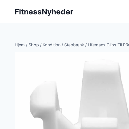
Fortsæt
FitnessNyheder
til
indhold
Hjem
/
Shop
/
Kondition
/
Stepbænk
/
Lifemaxx Clips Til P