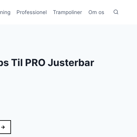
æning
Professionel
Trampoliner
Om os
ps Til PRO Justerbar
 →