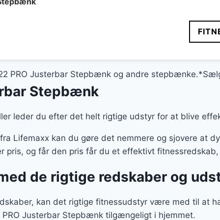
9 kr..
 Stepbænk
FITN
X1122 PRO Justerbar Stepbænk og andre stepbænke.*Sælg
erbar Stepbænk
ller leder du efter det helt rigtige udstyr for at blive ef
fra Lifemaxx kan du gøre det nemmere og sjovere at dy
ris, og får den pris får du et effektivt fitnessredskab, 
ed de rigtige redskaber og uds
skaber, kan det rigtige fitnessudstyr være med til at 
il PRO Justerbar Stepbænk tilgængeligt i hjemmet.