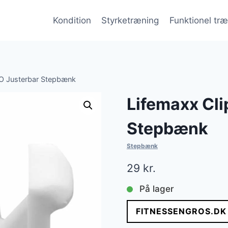
Kondition
Styrketræning
Funktionel tr
RO Justerbar Stepbænk
Lifemaxx Cli
Stepbænk
Stepbænk
29
kr.
På lager
FITNESSENGROS.DK