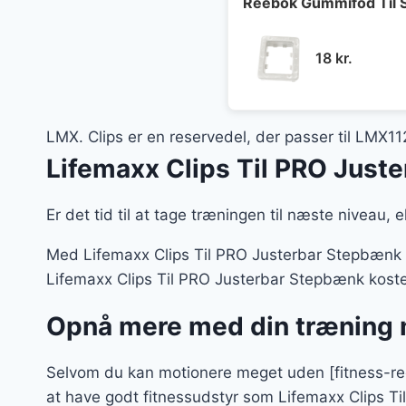
29 kr..
1
Reebok Gummifod Til
18
kr.
LMX. Clips er en reservedel, der passer til LM
Lifemaxx Clips Til PRO Just
Er det tid til at tage træningen til næste niveau, e
Med Lifemaxx Clips Til PRO Justerbar Stepbænk 
Lifemaxx Clips Til PRO Justerbar Stepbænk koster p
Opnå mere med din træning m
Selvom du kan motionere meget uden [fitness-red
at have godt fitnessudstyr som Lifemaxx Clips T