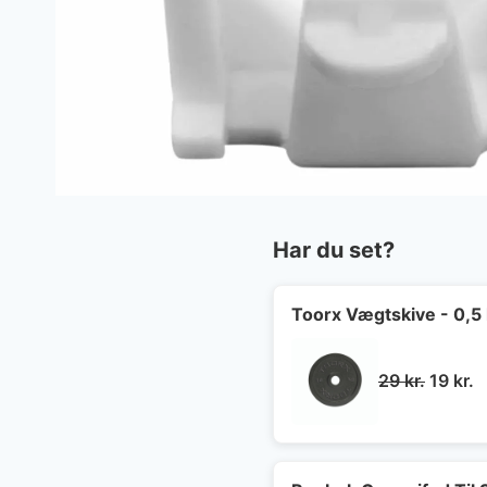
Har du set?
Toorx Vægtskive - 0,5
Den
D
29
kr.
19
kr.
oprind
a
pris
p
var:
e