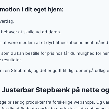
motion i dit eget hjem:
hverdag.
e behøver at skulle ud ad døren.
en at være medlem af et dyrt fitnessabonnement måned
om du kan bestille for pris hos får du mulighed for ne
 resultater.
i en Stepbænk, og det er godt til dig, der er på udkig e
O Justerbar Stepbænk på nette og
e priser og produkter fra forskellige webshops. Og uans
e for dig at finde de perfekte produkter til de rigtige pris