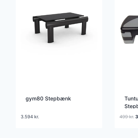
gym80 Stepbænk
Tuntu
Step
D
3.594
kr.
499
kr.
o
p
v